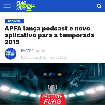
FLAG
FOOTBALL
ENCONTRE
SELEÇÃO
LOJA
REGIONAL
UMA
BRASILEIRA
EQUIPE
APFA lança podcast e novo
aplicativo para a temporada
2019
By
FFBR
Publicado em
20 de março de 2019