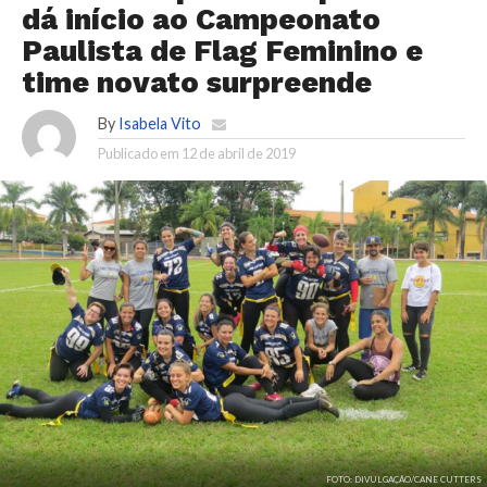
dá início ao Campeonato
Paulista de Flag Feminino e
time novato surpreende
By
Isabela Vito
Publicado em
12 de abril de 2019
FOTO: DIVULGAÇÃO/CANE CUTTERS