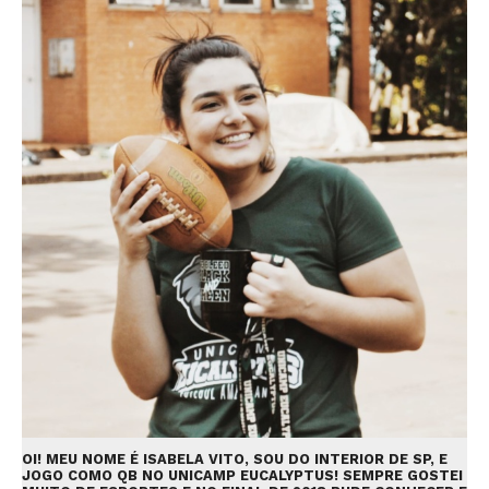
OI! MEU NOME É ISABELA VITO, SOU DO INTERIOR DE SP, E
JOGO COMO QB NO UNICAMP EUCALYPTUS! SEMPRE GOSTEI