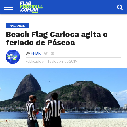
FLAG
FOOTBALL
ENCONTRE
SELEÇÃO
LOJA
NACIONAL
UMA
BRASILEIRA
EQUIPE
Beach Flag Carioca agita o
feriado de Páscoa
By
FFBR
Publicado em
15 de abril de 2019