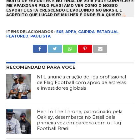
MUITO DE ESPORTES E NO FINAL DE 2018 PUDE CONHECER E
ME APAIXONAR PELO FLAG! AMO VER COMO O NOSSO
ESPORTE ESTÁ CRESCENDO E EVOLUINDO NO BRASIL E
ACREDITO QUE LUGAR DE MULHER É ONDE ELA QUISER
ITENS RELACIONADOS:
5X5
,
APFA
,
CAIPIRA
,
ESTADUAL
,
FEATURED
,
PAULISTA
RECOMENDADO PARA VOCÊ
NFL anuncia criação de liga profissional
de Flag Football com apoio de estrelas
e investidores globais
Heir To The Throne, patrocinado pela
Oakley, desembarca no Brasil pela
primeira vez em parceria com o Flag
Football Brasil