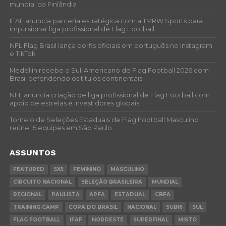
mundial da Finlândia
IFAF anuncia parceria estratégica com a TMRW Sports para
impulsionar liga profissional de Flag Football
NFL Flag Brasil lança perfis oficiais em português no Instagram
e TikTok
Medellín recebe o Sul-Americano de Flag Football 2026 com
Brasil defendendo os títulos continentais
NFL anuncia criação de liga profissional de Flag Football com
apoio de estrelas e investidores globais
Torneio de Seleções Estaduais de Flag Football Masculino
reúne 15 equipes em São Paulo
ASSUNTOS
FEATURED
5X5
FEMININO
MASCULINO
CIRCUITO NACIONAL
SELEÇÃO BRASILEIRA
MUNDIAL
REGIONAL
PAULISTA
APFA
ESTADUAL
CBFA
TRAINING CAMP
COPA DO BRASIL
NACIONAL
SUB16
SUL
FLAG FOOTBALL
IFAF
NORDESTE
SUPERFINAL
MISTO