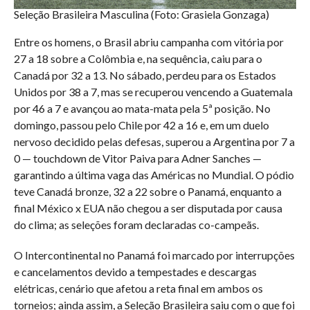
Seleção Brasileira Masculina (Foto: Grasiela Gonzaga)
Entre os homens, o Brasil abriu campanha com vitória por
27 a 18 sobre a Colômbia e, na sequência, caiu para o
Canadá por 32 a 13. No sábado, perdeu para os Estados
Unidos por 38 a 7, mas se recuperou vencendo a Guatemala
por 46 a 7 e avançou ao mata-mata pela 5ª posição. No
domingo, passou pelo Chile por 42 a 16 e, em um duelo
nervoso decidido pelas defesas, superou a Argentina por 7 a
0 — touchdown de Vitor Paiva para Adner Sanches —
garantindo a última vaga das Américas no Mundial. O pódio
teve Canadá bronze, 32 a 22 sobre o Panamá, enquanto a
final México x EUA não chegou a ser disputada por causa
do clima; as seleções foram declaradas co-campeãs.
O Intercontinental no Panamá foi marcado por interrupções
e cancelamentos devido a tempestades e descargas
elétricas, cenário que afetou a reta final em ambos os
torneios; ainda assim, a Seleção Brasileira saiu com o que foi