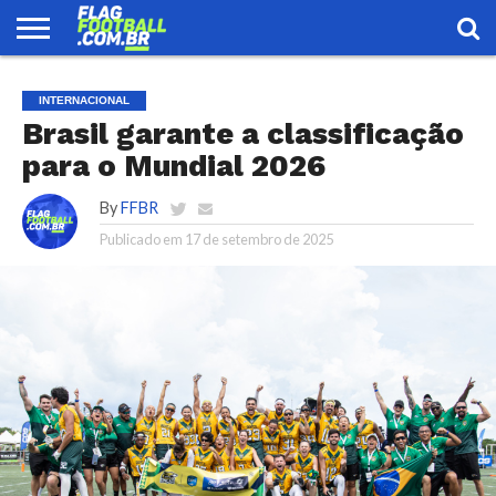
FLAG
FOOTBALL
ENCONTRE
SELEÇÃO
LOJA
INTERNACIONAL
UMA
BRASILEIRA
EQUIPE
Brasil garante a classificação
para o Mundial 2026
By
FFBR
Publicado em
17 de setembro de 2025