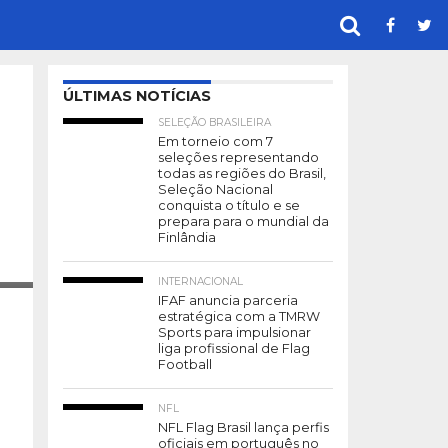
ÚLTIMAS NOTÍCIAS
SELEÇÃO BRASILEIRA
Em torneio com 7
seleções representando
todas as regiões do Brasil,
Seleção Nacional
conquista o título e se
prepara para o mundial da
Finlândia
INTERNACIONAL
IFAF anuncia parceria
estratégica com a TMRW
Sports para impulsionar
liga profissional de Flag
Football
NFL
NFL Flag Brasil lança perfis
oficiais em português no