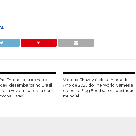
AL
 The Throne, patrocinado
Victoria Chavez é eleita Atleta do
kley, desembarca no Brasil
Ano de 2025 do The World Games e
imeira vez em parceria com
coloca o Flag Football em destaque
ootball Brasil
mundial