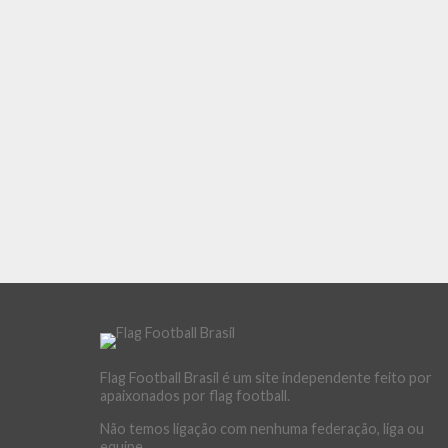
Flag Football Brasil é um site independente feito por
apaixonados por flag football.
Não temos ligação com nenhuma federação, liga ou
equipe.