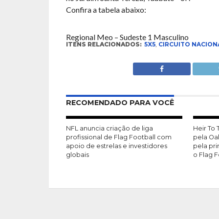
Confira a tabela abaixo:
Regional Meo – Sudeste 1 Masculino
ITENS RELACIONADOS:
5X5
,
CIRCUITO NACION
RECOMENDADO PARA VOCÊ
NFL anuncia criação de liga
Heir To
profissional de Flag Football com
pela Oa
apoio de estrelas e investidores
pela pr
globais
o Flag F