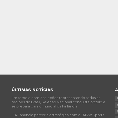
ÚLTIMAS NOTÍCIAS
Em torneio com 7 seleções representando todas as
regiões do Brasil, Seleção Nacional conquista o título e
se prepara para o mundial da Finlândia
IFAF anuncia parceria estratégica com a TMRW Sports