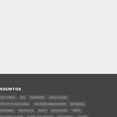
ASSUNTOS
FEATURED
5X5
FEMININO
MASCULINO
CIRCUITO NACIONAL
SELEÇÃO BRASILEIRA
MUNDIAL
REGIONAL
PAULISTA
APFA
ESTADUAL
CBFA