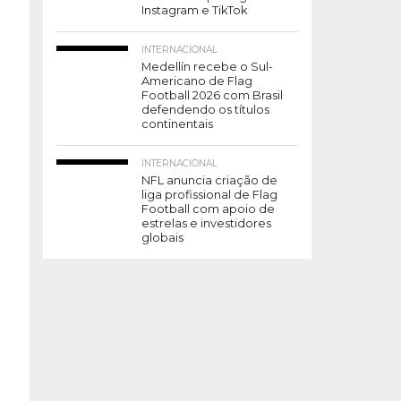
Instagram e TikTok
INTERNACIONAL
Medellín recebe o Sul-
Americano de Flag
Football 2026 com Brasil
defendendo os títulos
continentais
INTERNACIONAL
NFL anuncia criação de
liga profissional de Flag
Football com apoio de
estrelas e investidores
globais