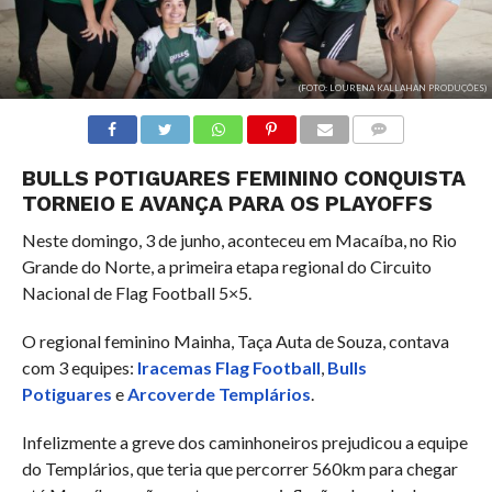
(FOTO: LOURENA KALLAHAN PRODUÇÕES)
COMENTÁRIOS
BULLS POTIGUARES FEMININO CONQUISTA
TORNEIO E AVANÇA PARA OS PLAYOFFS
Neste domingo, 3 de junho, aconteceu em Macaíba, no Rio
Grande do Norte, a primeira etapa regional do Circuito
Nacional de Flag Football 5×5.
O regional feminino Mainha, Taça Auta de Souza, contava
com 3 equipes:
Iracemas Flag Football
,
Bulls
Potiguares
e
Arcoverde Templários
.
Infelizmente a greve dos caminhoneiros prejudicou a equipe
do Templários, que teria que percorrer 560km para chegar