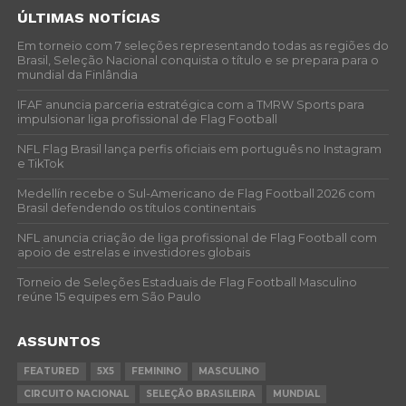
ÚLTIMAS NOTÍCIAS
Em torneio com 7 seleções representando todas as regiões do
Brasil, Seleção Nacional conquista o título e se prepara para o
mundial da Finlândia
IFAF anuncia parceria estratégica com a TMRW Sports para
impulsionar liga profissional de Flag Football
NFL Flag Brasil lança perfis oficiais em português no Instagram
e TikTok
Medellín recebe o Sul-Americano de Flag Football 2026 com
Brasil defendendo os títulos continentais
NFL anuncia criação de liga profissional de Flag Football com
apoio de estrelas e investidores globais
Torneio de Seleções Estaduais de Flag Football Masculino
reúne 15 equipes em São Paulo
ASSUNTOS
FEATURED
5X5
FEMININO
MASCULINO
CIRCUITO NACIONAL
SELEÇÃO BRASILEIRA
MUNDIAL