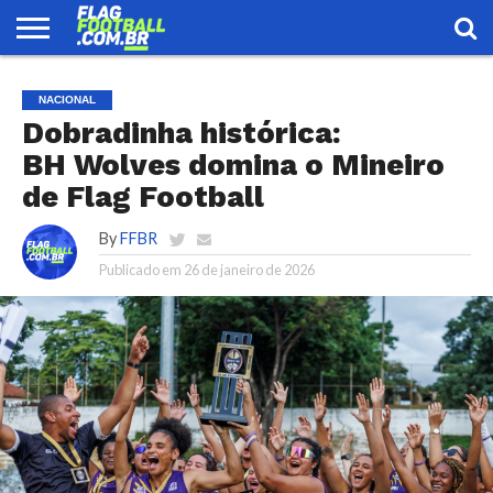
FLAG
FOOTBALL
ENCONTRE
SELEÇÃO
LOJA
NACIONAL
UMA
BRASILEIRA
EQUIPE
Dobradinha histórica:
BH Wolves domina o Mineiro
de Flag Football
By
FFBR
Publicado em
26 de janeiro de 2026