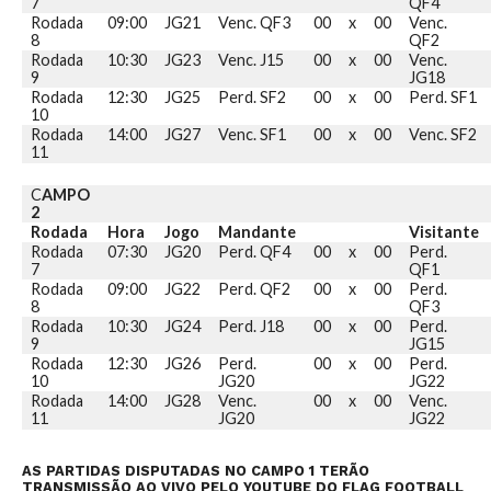
7
QF4
Rodada
09:00
JG21
Venc. QF3
00
x
00
Venc.
8
QF2
Rodada
10:30
JG23
Venc. J15
00
x
00
Venc.
9
JG18
Rodada
12:30
JG25
Perd. SF2
00
x
00
Perd. SF1
10
Rodada
14:00
JG27
Venc. SF1
00
x
00
Venc. SF2
11
C
AMPO
2
Rodada
Hora
Jogo
Mandante
Visitante
Rodada
07:30
JG20
Perd. QF4
00
x
00
Perd.
7
QF1
Rodada
09:00
JG22
Perd. QF2
00
x
00
Perd.
8
QF3
Rodada
10:30
JG24
Perd. J18
00
x
00
Perd.
9
JG15
Rodada
12:30
JG26
Perd.
00
x
00
Perd.
10
JG20
JG22
Rodada
14:00
JG28
Venc.
00
x
00
Venc.
11
JG20
JG22
AS PARTIDAS DISPUTADAS NO CAMPO 1 TERÃO
TRANSMISSÃO AO VIVO PELO YOUTUBE DO FLAG FOOTBALL