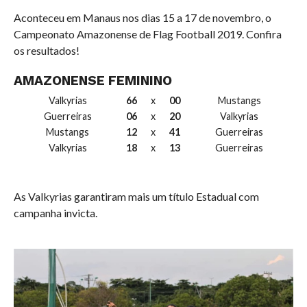
Aconteceu em Manaus nos dias 15 a 17 de novembro, o
Campeonato Amazonense de Flag Football 2019. Confira
os resultados!
AMAZONENSE FEMININO
Valkyrias
66
x
00
Mustangs
Guerreiras
06
x
20
Valkyrias
Mustangs
12
x
41
Guerreiras
Valkyrias
18
x
13
Guerreiras
As Valkyrias garantiram mais um título Estadual com
campanha invicta.