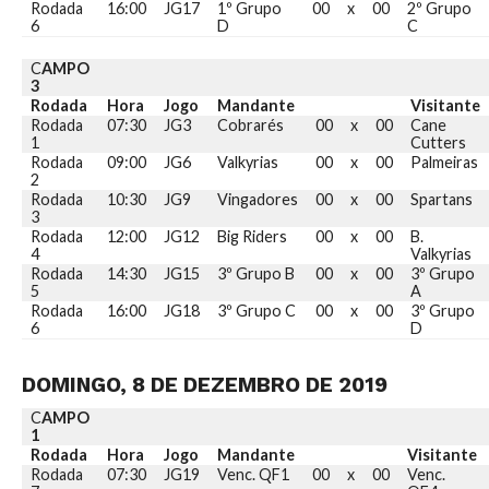
Rodada
16:00
JG17
1º Grupo
00
x
00
2º Grupo
6
D
C
C
AMPO
3
Rodada
Hora
Jogo
Mandante
Visitante
Rodada
07:30
JG3
Cobrarés
00
x
00
Cane
1
Cutters
Rodada
09:00
JG6
Valkyrias
00
x
00
Palmeiras
2
Rodada
10:30
JG9
Vingadores
00
x
00
Spartans
3
Rodada
12:00
JG12
Big Riders
00
x
00
B.
4
Valkyrias
Rodada
14:30
JG15
3º Grupo B
00
x
00
3º Grupo
5
A
Rodada
16:00
JG18
3º Grupo C
00
x
00
3º Grupo
6
D
DOMINGO, 8 DE DEZEMBRO DE 2019
C
AMPO
1
Rodada
Hora
Jogo
Mandante
Visitante
Rodada
07:30
JG19
Venc. QF1
00
x
00
Venc.