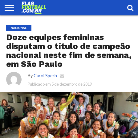
FLAG
FOOTBALL
ENCONTRE
SELEÇÃO
LOJA
NACIONAL
UMA
BRASILEIRA
EQUIPE
Doze equipes femininas
disputam o título de campeão
nacional neste fim de semana,
em São Paulo
By
Carol Sperb
Publicado em
5 de dezembro de 2019