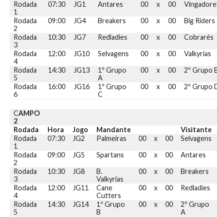
Rodada
07:30
JG1
Antares
00
x
00
Vingadore
1
Rodada
09:00
JG4
Breakers
00
x
00
Big Riders
2
Rodada
10:30
JG7
Redladies
00
x
00
Cobrarés
3
Rodada
12:00
JG10
Selvagens
00
x
00
Valkyrias
4
Rodada
14:30
JG13
1º Grupo
00
x
00
2º Grupo 
5
A
Rodada
16:00
JG16
1º Grupo
00
x
00
2º Grupo 
6
C
C
AMPO
2
Rodada
Hora
Jogo
Mandante
Visitante
Rodada
07:30
JG2
Palmeiras
00
x
00
Selvagens
1
Rodada
09:00
JG5
Spartans
00
x
00
Antares
2
Rodada
10:30
JG8
B.
00
x
00
Breakers
3
Valkyrias
Rodada
12:00
JG11
Cane
00
x
00
Redladies
4
Cutters
Rodada
14:30
JG14
1º Grupo
00
x
00
2º Grupo
5
B
A