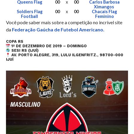
Queens Flag
00
x
00
Carlos Barbosa
Ximangos
Soldiers Flag
00
x
00
Chacais Flag
Football
Feminino
Você pode saber mais sobre a competição no incrível site
da
Federação Gaúcha de Futebol Americano.
COPA RS
1º DE DEZEMBRO DE 2019 – DOMINGO
SESI RS (IJUÍ)
AV. PORTO ALEGRE, 319, LULU ILGENFRITZ., 98700-000
IJUÍ