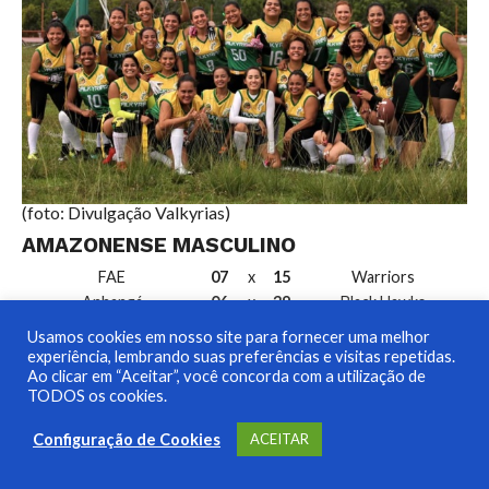
(foto: Divulgação Valkyrias)
AMAZONENSE MASCULINO
FAE
07
x
15
Warriors
Anhangá
06
x
39
Black Hawks
Anhangá
06
x
31
Manaus F.F.
Usamos cookies em nosso site para fornecer uma melhor
Black Hawks
32
x
00
Warriors
experiência, lembrando suas preferências e visitas repetidas.
Ao clicar em “Aceitar”, você concorda com a utilização de
Black Hawks
32
x
32
FAE
TODOS os cookies.
Warriors
38
x
24
Manaus F.F.
Warriors
36
x
00
Anhangá
Configuração de Cookies
ACEITAR
Manaus F.F.
22
x
47
FAE
Manaus F.F.
00
x
66
Black Hawks