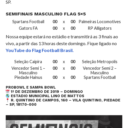
SP.
SEMIFINAIS MASCULINO FLAG 5×5
Spartans Football
00
x
00
Palmeiras Locomotives
Gators FA
00
x
00
RP Alligators
Nossa equipe estará no estádio e transmitirá as 3 finais ao
vivo, a partir das 13 horas deste domingo. Fique ligado no
YouTube do Flag Football Brasil.
Seleção Caipira
00
x
00
Seleção Metropolis
Vencedor Semi 1 –
00
x
00
Vencedor Semi 2 –
Masculino
Masculino
Piedade Hainus
00
x
00
Spartans Football
PROBOWL E SAMPA BOWL
1º DE DEZEMBRO DE 2019 – DOMINGO
ESTADIO MUNICIPAL LINO DE MATTOS
R. QUINTINO DE CAMPOS, 160 – VILA QUINTINO, PIEDADE
– SP, 18170-000