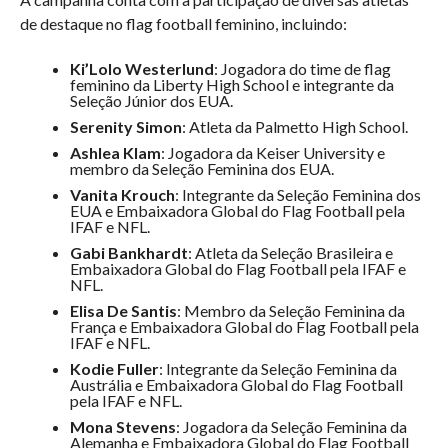
de destaque no flag football feminino, incluindo:
Ki’Lolo Westerlund
: Jogadora do time de flag
feminino da Liberty High School e integrante da
Seleção Júnior dos EUA.
Serenity Simon
: Atleta da Palmetto High School.
Ashlea Klam
: Jogadora da Keiser University e
membro da Seleção Feminina dos EUA.
Vanita Krouch
: Integrante da Seleção Feminina dos
EUA e Embaixadora Global do Flag Football pela
IFAF e NFL.
Gabi Bankhardt
: Atleta da Seleção Brasileira e
Embaixadora Global do Flag Football pela IFAF e
NFL.
Elisa De Santis
: Membro da Seleção Feminina da
França e Embaixadora Global do Flag Football pela
IFAF e NFL.
Kodie Fuller
: Integrante da Seleção Feminina da
Austrália e Embaixadora Global do Flag Football
pela IFAF e NFL.
Mona Stevens
: Jogadora da Seleção Feminina da
Alemanha e Embaixadora Global do Flag Football