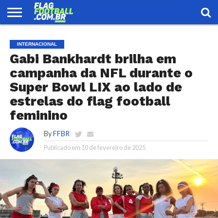
FLAG
FOOTBALL
ENCONTRE
SELEÇÃO
LOJA
INTERNACIONAL
UMA
BRASILEIRA
EQUIPE
Gabi Bankhardt brilha em
campanha da NFL durante o
Super Bowl LIX ao lado de
estrelas do flag football
feminino
By
FFBR
Publicado em
10 de fevereiro de 2025