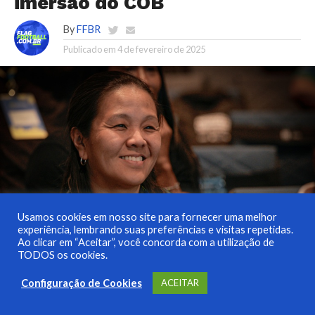
imersão do COB
By
FFBR
Publicado em
4 de fevereiro de 2025
Usamos cookies em nosso site para fornecer uma melhor
experiência, lembrando suas preferências e visitas repetidas.
Ao clicar em “Aceitar”, você concorda com a utilização de
TODOS os cookies.
CRISTIANE KAJIWARA, PRESIDENTE DA CONFEDERAÇÃO BRASILEIRA DE FUTEBOL
AMERICANO. FOTO: RAFAEL BELLO/COB
Configuração de Cookies
ACEITAR