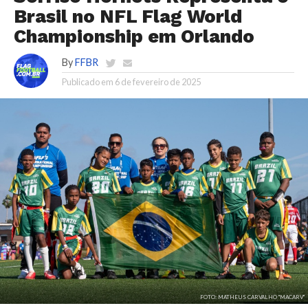
Brasil no NFL Flag World
Championship em Orlando
By
FFBR
Publicado em
6 de fevereiro de 2025
FOTO: MATHEUS CARVALHO "MACARV"