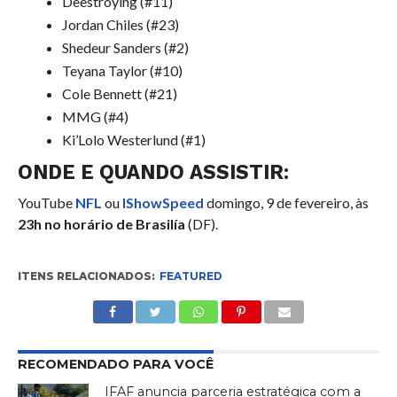
Deestroying (#11)
Jordan Chiles (#23)
Shedeur Sanders (#2)
Teyana Taylor (#10)
Cole Bennett (#21)
MMG (#4)
Ki’Lolo Westerlund (#1)
ONDE E QUANDO ASSISTIR:
YouTube
NFL
ou
IShowSpeed
domingo, 9 de fevereiro, às
23h no horário de Brasilía
(DF).
ITENS RELACIONADOS:
FEATURED
RECOMENDADO PARA VOCÊ
IFAF anuncia parceria estratégica com a