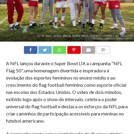
ELISA, BANK, KODIE, VANITA, MONA, TANIA, SERENITY, CYDNEY E ARI. (ARQUIVO
PESSOAL/GABRIELA BANKHARDT)
COMENTÁRIOS
A NFL lançou durante o Super Bowl LIX a campanha “NFL
Flag 50”, uma homenagem divertida e inspiradora à
evolução dos esportes femininos no ensino médio e ao
crescimento do flag football feminino como esporte oficial
nas escolas dos Estados Unidos. O vídeo de dois minutos,
exibido logo após o show do intervalo, celebra o poder
universal do flag football e destaca os esforços da NFL para
criar caminhos de participação acessíveis para meninas no
futebol americano.
A campanha conta com a participação de diversas atletas