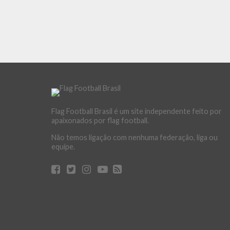
Flag Football Brasil é um site independente feito por
apaixonados por flag football.
Não temos ligação com nenhuma federação, liga ou
equipe.