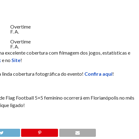
Overtime
F. A.
Overtime
F. A.
ma excelente cobertura com filmagem dos jogos, estatísticas e
k
e no
Site
!
linda cobertura fotográfica do evento!
Confira aqui
!
e Flag Football 5×5 feminino ocorrerá em Florianópolis no mês
ique ligado!