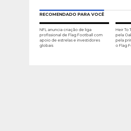
RECOMENDADO PARA VOCÊ
NFL anuncia criação de liga
Heir To
profissional de Flag Football com
pela Oa
apoio de estrelas e investidores
pela pr
globais
o Flag F