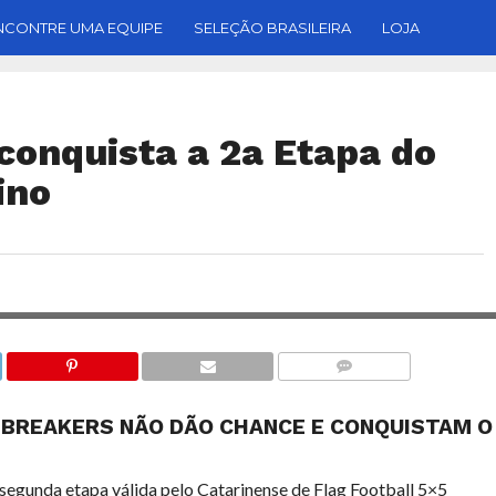
NCONTRE UMA EQUIPE
SELEÇÃO BRASILEIRA
LOJA
conquista a 2a Etapa do
ino
AS MENINAS DO JARAGUÁ BREAKERS (F
OVERTIME DO 
COMENTÁRIOS
 BREAKERS NÃO DÃO CHANCE E CONQUISTAM O
segunda etapa válida pelo Catarinense de Flag Football 5×5