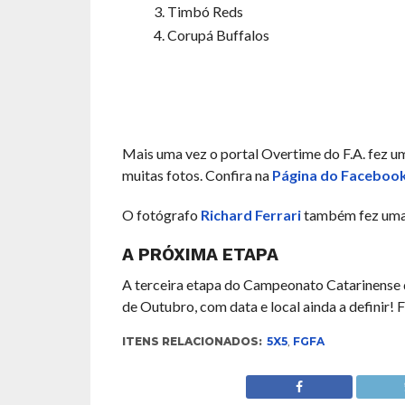
Timbó Reds
Corupá Buffalos
Mais uma vez o portal Overtime do F.A. fez u
muitas fotos. Confira na
Página do Faceboo
O fotógrafo
Richard Ferrari
também fez uma 
A PRÓXIMA ETAPA
A terceira etapa do Campeonato Catarinense d
de Outubro, com data e local ainda a definir! F
ITENS RELACIONADOS:
5X5
,
FGFA