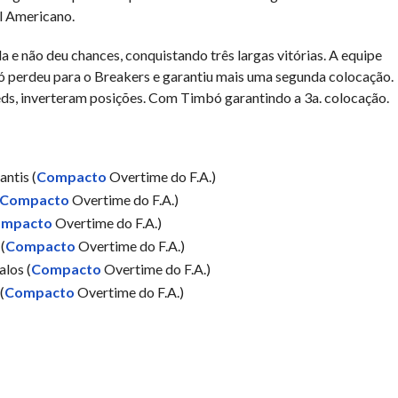
l Americano.
 e não deu chances, conquistando três largas vitórias. A equipe
 só perdeu para o Breakers e garantiu mais uma segunda colocação.
ds, inverteram posições. Com Timbó garantindo a 3a. colocação.
ntis (
Compacto
Overtime do F.A.)
Compacto
Overtime do F.A.)
mpacto
Overtime do F.A.)
(
Compacto
Overtime do F.A.)
los (
Compacto
Overtime do F.A.)
(
Compacto
Overtime do F.A.)