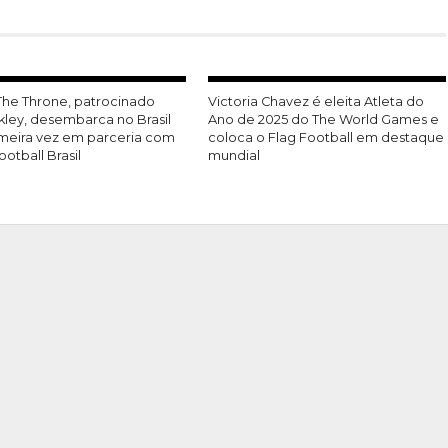
 The Throne, patrocinado
Victoria Chavez é eleita Atleta do
kley, desembarca no Brasil
Ano de 2025 do The World Games e
imeira vez em parceria com
coloca o Flag Football em destaque
ootball Brasil
mundial