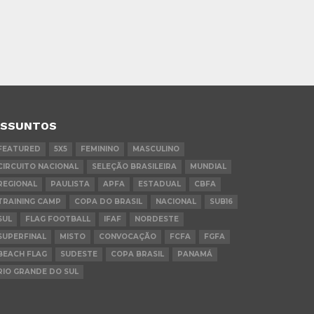
ASSUNTOS
FEATURED
5X5
FEMININO
MASCULINO
CIRCUITO NACIONAL
SELEÇÃO BRASILEIRA
MUNDIAL
REGIONAL
PAULISTA
APFA
ESTADUAL
CBFA
TRAINING CAMP
COPA DO BRASIL
NACIONAL
SUB16
SUL
FLAG FOOTBALL
IFAF
NORDESTE
SUPERFINAL
MISTO
CONVOCAÇÃO
FCFA
FGFA
BEACH FLAG
SUDESTE
COPA BRASIL
PANAMÁ
RIO GRANDE DO SUL