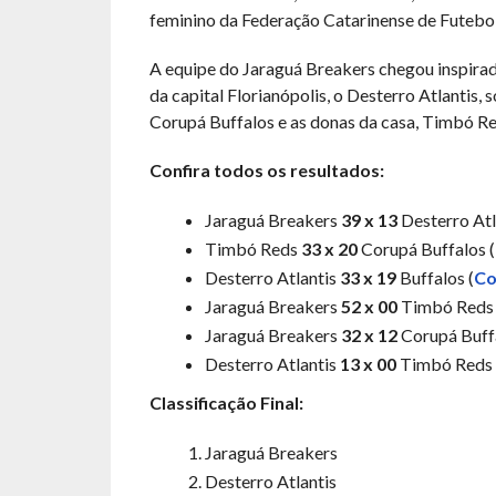
feminino da Federação Catarinense de Futebo
A equipe do Jaraguá Breakers chegou inspirada
da capital Florianópolis, o Desterro Atlantis,
Corupá Buffalos e as donas da casa, Timbó Re
Confira todos os resultados:
Jaraguá Breakers
39 x 13
Desterro Atla
Timbó Reds
33 x 20
Corupá Buffalos (
Desterro Atlantis
33 x 19
Buffalos (
Co
Jaraguá Breakers
52 x 00
Timbó Reds 
Jaraguá Breakers
32 x 12
Corupá Buffa
Desterro Atlantis
13 x 00
Timbó Reds 
Classificação Final:
Jaraguá Breakers
Desterro Atlantis