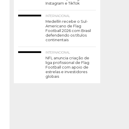
Instagram e TikTok
INTERNACIONAL
Medellín recebe o Sul-
Americano de Flag
Football 2026 com Brasil
defendendo os títulos
continentais
INTERNACIONAL
NFL anuncia criação de
liga profissional de Flag
Football com apoio de
estrelas e investidores
globais