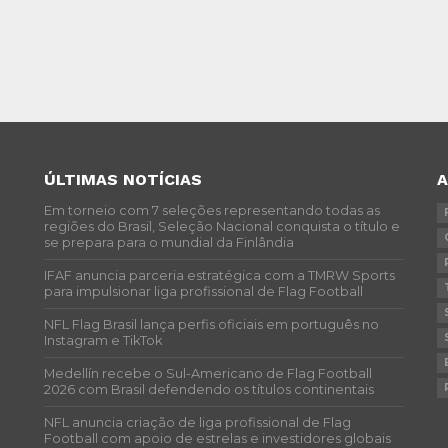
ÚLTIMAS NOTÍCIAS
Em torneio com 7 seleções representando todas as
regiões do Brasil, Seleção Nacional conquista o título e
se prepara para o mundial da Finlândia
IFAF anuncia parceria estratégica com a TMRW Sports
para impulsionar liga profissional de Flag Football
NFL Flag Brasil lança perfis oficiais em português no
Instagram e TikTok
Medellín recebe o Sul-Americano de Flag Football
2026 com Brasil defendendo os títulos continentais
NFL anuncia criação de liga profissional de Flag
Football com apoio de estrelas e investidores globais