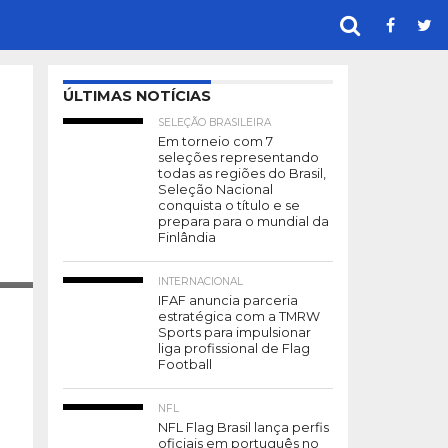
ÚLTIMAS NOTÍCIAS
SELEÇÃO BRASILEIRA
Em torneio com 7
seleções representando
todas as regiões do Brasil,
Seleção Nacional
conquista o título e se
prepara para o mundial da
Finlândia
OTO:
F.A.)
INTERNACIONAL
IFAF anuncia parceria
estratégica com a TMRW
Sports para impulsionar
liga profissional de Flag
Football
NFL
NFL Flag Brasil lança perfis
oficiais em português no