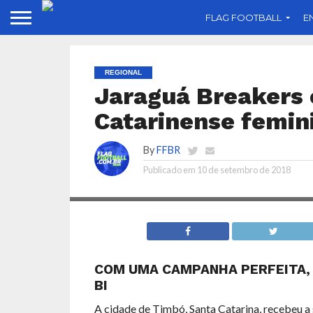
FLAG FOOTBALL
E
REGIONAL
Jaraguá Breakers 
Catarinense femin
By
FFBR
Publicado em
10 de setembro de 2018
COM UMA CAMPANHA PERFEITA,
BI
A cidade de Timbó, Santa Catarina, recebeu a 