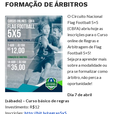
FORMAÇÃO DE ÁRBITROS
O Circuito Nacional
Flag Football 5×5
(CBFA) abriu hoje as
inscrições para o Curso
online de Regras e
Arbitragem de Flag
Football 5×5!
Seja pra aprender mais
sobre a modalidade ou
pra se formalizar como
árbitro, não perca a
oportunidade!
Dia 7 de abril
(sábado) – Curso básico de regras
Investimento: R$12
Inscrições:
http://bit.ly/regras5x5