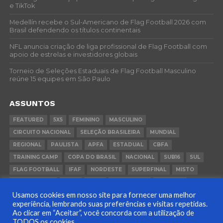
e TikTok
Medellín recebe o Sul-Americano de Flag Football 2026 com
Brasil defendendo os títulos continentais
NFL anuncia criação de liga profissional de Flag Football com
apoio de estrelas e investidores globais
Torneio de Seleções Estaduais de Flag Football Masculino
reúne 15 equipes em São Paulo
ASSUNTOS
FEATURED
5X5
FEMININO
MASCULINO
CIRCUITO NACIONAL
SELEÇÃO BRASILEIRA
MUNDIAL
REGIONAL
PAULISTA
APFA
ESTADUAL
CBFA
TRAINING CAMP
COPA DO BRASIL
NACIONAL
SUB16
SUL
FLAG FOOTBALL
IFAF
NORDESTE
SUPERFINAL
MISTO
CONVOCAÇÃO
FCFA
FGFA
BEACH FLAG
SUDESTE
Usamos cookies em nosso site para fornecer uma melhor
COPA BRASIL
PANAMÁ
RIO GRANDE DO SUL
experiência, lembrando suas preferências e visitas repetidas.
Ao clicar em “Aceitar”, você concorda com a utilização de
TODOS os cookies.