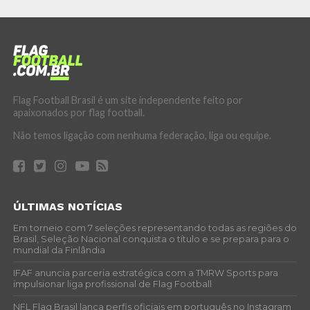
Flag Football Brasil é um site independente feito por
apaixonados por flag football.
Não temos ligação com nenhuma federação, liga ou equipe.
ÚLTIMAS NOTÍCIAS
Em torneio com 7 seleções representando todas as regiões do
Brasil, Seleção Nacional conquista o título e se prepara para o
mundial da Finlândia
IFAF anuncia parceria estratégica com a TMRW Sports para
impulsionar liga profissional de Flag Football
NFL Flag Brasil lança perfis oficiais em português no Instagram