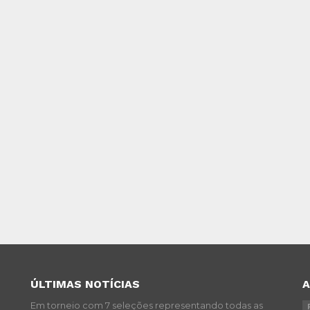
ÚLTIMAS NOTÍCIAS
Em torneio com 7 seleções representando todas as