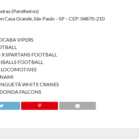
iras (Parelheiros)
dim Casa Grande, São Paulo – SP – CEP: 04870-210
ROCABA VIPERS
OTBALL
 X SPARTANS FOOTBALL
NIBALLS FOOTBALL
AS LOCOMOTIVES
UNAMI
TINGUETÁ WHITE CRANES
REDONDA FALCONS