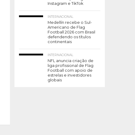
Instagram e TikTok
INTERNACIONAL
Medellín recebe o Sul-
Americano de Flag
Football 2026 com Brasil
defendendo os títulos
continentais
INTERNACIONAL
NFL anuncia criação de
liga profissional de Flag
Football com apoio de
estrelas e investidores
globais