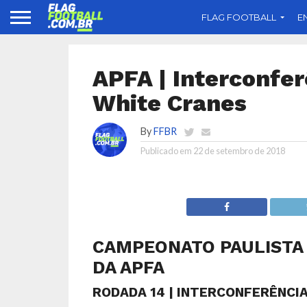
FLAG FOOTBALL
E
APFA | Interconferê
White Cranes
By
FFBR
Publicado em
22 de setembro de 2018
CAMPEONATO PAULISTA 
DA APFA
RODADA 14 | INTERCONFERÊNCI