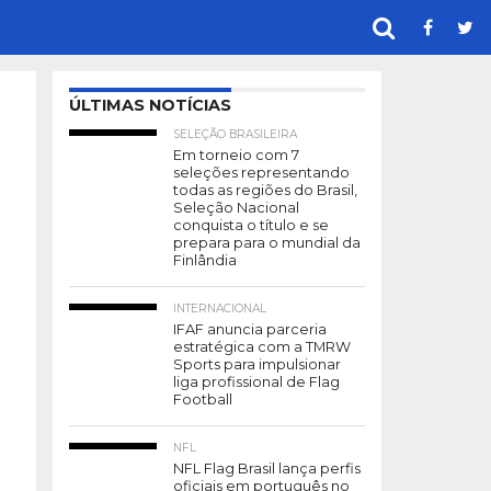
ÚLTIMAS NOTÍCIAS
SELEÇÃO BRASILEIRA
Em torneio com 7
seleções representando
todas as regiões do Brasil,
Seleção Nacional
conquista o título e se
prepara para o mundial da
Finlândia
INTERNACIONAL
IFAF anuncia parceria
estratégica com a TMRW
Sports para impulsionar
liga profissional de Flag
Football
NFL
NFL Flag Brasil lança perfis
oficiais em português no