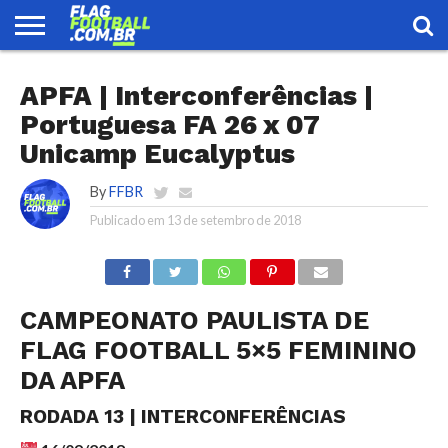
FLAG
FOOTBALL
ENCONTRE
SELEÇÃO
LOJA
APFA | Interconferências |
UMA
BRASILEIRA
EQUIPE
Portuguesa FA 26 x 07
Unicamp Eucalyptus
By
FFBR
Publicado em
13 de setembro de 2018
CAMPEONATO PAULISTA DE
FLAG FOOTBALL 5×5 FEMININO
DA APFA
RODADA 13 | INTERCONFERÊNCIAS