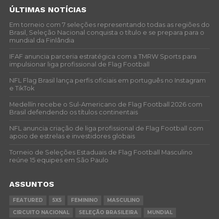
ÚLTIMAS NOTÍCIAS
Em torneio com 7 seleções representando todas as regiões do
Brasil, Seleção Nacional conquista o título e se prepara para o
mundial da Finlândia
IFAF anuncia parceria estratégica com a TMRW Sports para
impulsionar liga profissional de Flag Football
NFL Flag Brasil lança perfis oficiais em português no Instagram
e TikTok
Medellín recebe o Sul-Americano de Flag Football 2026 com
Brasil defendendo os títulos continentais
NFL anuncia criação de liga profissional de Flag Football com
apoio de estrelas e investidores globais
Torneio de Seleções Estaduais de Flag Football Masculino
reúne 15 equipes em São Paulo
ASSUNTOS
FEATURED
5X5
FEMININO
MASCULINO
CIRCUITO NACIONAL
SELEÇÃO BRASILEIRA
MUNDIAL