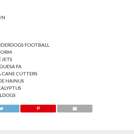
S/N
UNDERDOGS FOOTBALL
STORM
 JETS
GUESA FA
A CANE CUTTERS
DE HAINUS
CALYPTUS
LLDOGS