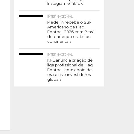
Instagram e TikTok
INTERNACIONAL
Medellín recebe o Sul-
Americano de Flag
Football 2026 com Brasil
defendendo os títulos
continentais
INTERNACIONAL
NFL anuncia criação de
liga profissional de Flag
Football com apoio de
estrelas e investidores
globais