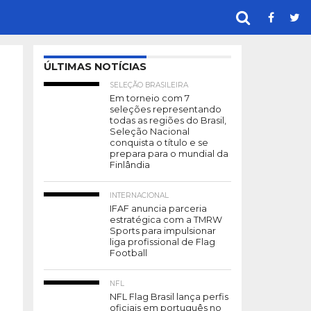
ÚLTIMAS NOTÍCIAS
SELEÇÃO BRASILEIRA
Em torneio com 7
seleções representando
todas as regiões do Brasil,
Seleção Nacional
conquista o título e se
prepara para o mundial da
Finlândia
INTERNACIONAL
IFAF anuncia parceria
estratégica com a TMRW
Sports para impulsionar
liga profissional de Flag
Football
NFL
NFL Flag Brasil lança perfis
oficiais em português no