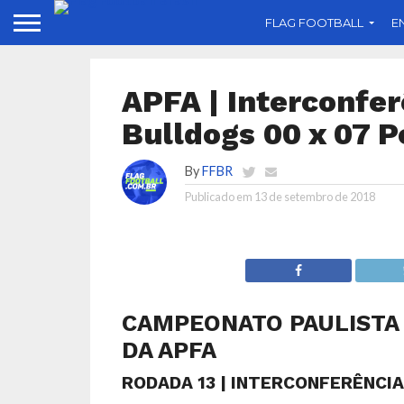
FLAG FOOTBALL
E
APFA | Interconfer
Bulldogs 00 x 07 
By
FFBR
Publicado em
13 de setembro de 2018
CAMPEONATO PAULISTA 
DA APFA
RODADA 13 | INTERCONFERÊNCI