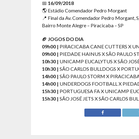
📅
16/09/2018
🌎 Estádio Comendador Pedro Morgant
📍 Final da Av. Comendador Pedro Morgant, 
Bairro Monte Alegre – Piracicaba – SP
🏈 JOGOS DO DIA
09h00 |
PIRACICABA CANE CUTTERS X 
09h00 |
PIEDADE HAINUS X SÃO PAULO 
10h30 |
UNICAMP EUCALYTUS X SÃO JOSÉ
10h30 |
SÃO CARLOS BULLDOGS X PORTU
14h00 |
SÃO PAULO STORM X PIRACICAB
14h00 |
UNDERDOGS FOOTBALL X PIEDA
15h30 |
PORTUGUESA FA X UNICAMP EU
15h30 |
SÃO JOSÉ JETS X SÃO CARLOS BU