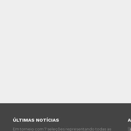
ÚLTIMAS NOTÍCIAS
Em torneio com 7 seleções representando todas as