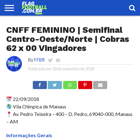
FLAG
FOOTBALL
ENCONTRE
SELEÇÃO
LOJA
CNFF FEMININO | Semifinal
UMA
BRASILEIRA
EQUIPE
Centro-Oeste/Norte | Cobras
62 x 00 Vingadores
By
FFBR
Publicado em
18 de setembro de 2018
22/09/2018
Vila Olímpica de Manaus
Av. Pedro Teixeira – 400 – D. Pedro, 69040-000, Manaus
– AM
Informações Gerais