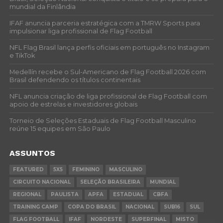
mundial da Finlândia
IFAF anuncia parceria estratégica com a TMRW Sports para
impulsionar liga profissional de Flag Football
NFL Flag Brasil lança perfis oficiais em português no Instagram
e TikTok
Medellín recebe o Sul-Americano de Flag Football 2026 com
Brasil defendendo os títulos continentais
NFL anuncia criação de liga profissional de Flag Football com
apoio de estrelas e investidores globais
Torneio de Seleções Estaduais de Flag Football Masculino
reúne 15 equipes em São Paulo
ASSUNTOS
FEATURED
5X5
FEMININO
MASCULINO
CIRCUITO NACIONAL
SELEÇÃO BRASILEIRA
MUNDIAL
REGIONAL
PAULISTA
APFA
ESTADUAL
CBFA
TRAINING CAMP
COPA DO BRASIL
NACIONAL
SUB16
SUL
FLAG FOOTBALL
IFAF
NORDESTE
SUPERFINAL
MISTO