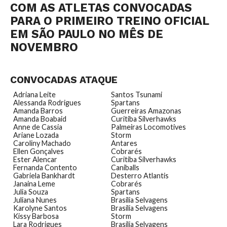
COM AS ATLETAS CONVOCADAS
PARA O PRIMEIRO TREINO OFICIAL
EM SÃO PAULO NO MÊS DE
NOVEMBRO
CONVOCADAS ATAQUE
Adriana Leite
Santos Tsunami
Alessanda Rodrigues
Spartans
Amanda Barros
Guerreiras Amazonas
Amanda Boabaid
Curitiba Silverhawks
Anne de Cassia
Palmeiras Locomotives
Ariane Lozada
Storm
Caroliny Machado
Antares
Ellen Gonçalves
Cobrarés
Ester Alencar
Curitiba Silverhawks
Fernanda Contento
Caniballs
Gabriela Bankhardt
Desterro Atlantis
Janaina Leme
Cobrarés
Julia Souza
Spartans
Juliana Nunes
Brasília Selvagens
Karolyne Santos
Brasília Selvagens
Kissy Barbosa
Storm
Lara Rodrigues
Brasília Selvagens