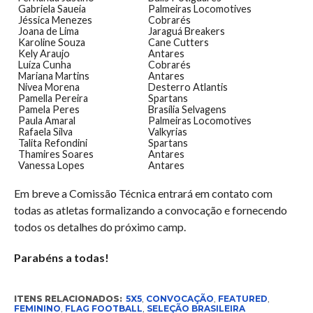
Gabriela Saueia
Palmeiras Locomotives
Jéssica Menezes
Cobrarés
Joana de Lima
Jaraguá Breakers
Karoline Souza
Cane Cutters
Kely Araujo
Antares
Luíza Cunha
Cobrarés
Mariana Martins
Antares
Nivea Morena
Desterro Atlantis
Pamella Pereira
Spartans
Pamela Peres
Brasília Selvagens
Paula Amaral
Palmeiras Locomotives
Rafaela Silva
Valkyrias
Talita Refondini
Spartans
Thamires Soares
Antares
Vanessa Lopes
Antares
Em breve a Comissão Técnica entrará em contato com
todas as atletas formalizando a convocação e fornecendo
todos os detalhes do próximo camp.
Parabéns a todas!
ITENS RELACIONADOS:
5X5
,
CONVOCAÇÃO
,
FEATURED
,
FEMININO
,
FLAG FOOTBALL
,
SELEÇÃO BRASILEIRA