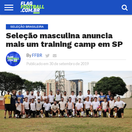
FLAG
FOOTBALL
ENCONTRE
SELEÇÃO
LOJA
SELEÇÃO BRASILEIRA
UMA
BRASILEIRA
EQUIPE
Seleção masculina anuncia
mais um training camp em SP
By
FFBR
Publicado em
30 de setembro de 2019