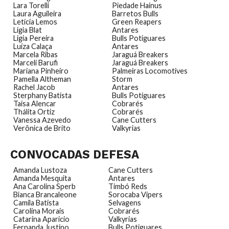
Lara Torelli
Piedade Hainus
Laura Aguileira
Barretos Bulls
Letícia Lemos
Green Reapers
Ligia Blat
Antares
Ligia Pereira
Bulls Potiguares
Luíza Calaça
Antares
Marcela Ribas
Jaraguá Breakers
Marceli Barufi
Jaraguá Breakers
Mariana Pinheiro
Palmeiras Locomotives
Pamella Altheman
Storm
Rachel Jacob
Antares
Sterphany Batista
Bulls Potiguares
Taisa Alencar
Cobrarés
Thálita Ortiz
Cobrarés
Vanessa Azevedo
Cane Cutters
Verônica de Brito
Valkyrias
CONVOCADAS DEFESA
Amanda Lustoza
Cane Cutters
Amanda Mesquita
Antares
Ana Carolina Sperb
Timbó Reds
Bianca Brancaleone
Sorocaba Vipers
Camila Batista
Selvagens
Carolina Morais
Cobrarés
Catarina Aparicio
Valkyrias
Fernanda Justino
Bulls Potiguares