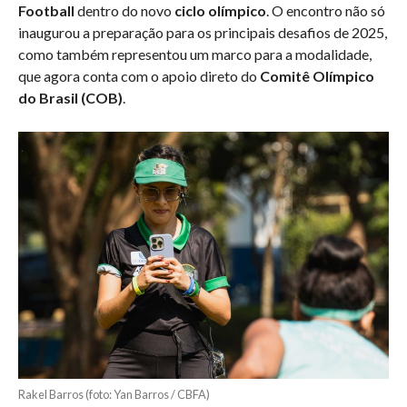
Football
dentro do novo
ciclo olímpico
. O encontro não só
inaugurou a preparação para os principais desafios de 2025,
como também representou um marco para a modalidade,
que agora conta com o apoio direto do
Comitê Olímpico
do Brasil (COB)
.
Rakel Barros (foto: Yan Barros / CBFA)