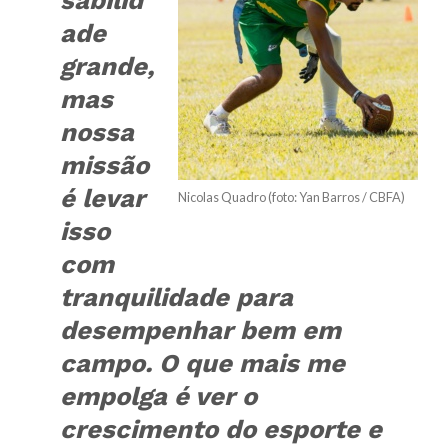
sabilid
ade
grande,
mas
nossa
missão
é levar
Nicolas Quadro (foto: Yan Barros / CBFA)
isso
com
tranquilidade para
desempenhar bem em
campo. O que mais me
empolga é ver o
crescimento do esporte e