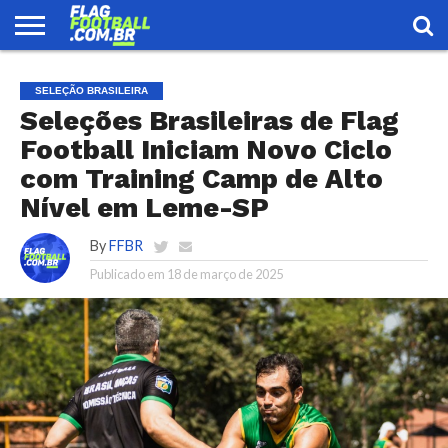
FLAG
FOOTBALL
ENCONTRE
SELEÇÃO
LOJA
SELEÇÃO BRASILEIRA
UMA
BRASILEIRA
EQUIPE
Seleções Brasileiras de Flag
Football Iniciam Novo Ciclo
com Training Camp de Alto
Nível em Leme-SP
By
FFBR
Publicado em
18 de março de 2025