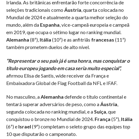
Irlanda. As britânicas enfrentarão forte concorrência de
seleções tradicionais como
Áustria
, quarta colocada no
Mundial de 2024 e atualmente a quarta melhor seleção do
mundo, além da
Espanha
, vice-campeã europeia e campeã
em 2019, que ocupa o sétimo lugar no ranking mundial.
Alemanha
(8ª),
Itália
(10ª) e as anfitriãs
francesas
(11ª)
também prometem duelos de alto nível.
“Representar o seu país já é uma honra, mas conquistar o
título europeu jogando em casa seria muito especial”,
afirmou Elisa de Santis, wide receiver da França e
Embaixadora Global de Flag Football da NFL e IFAF.
No masculino, a
Alemanha
defende o título continental e
tentará superar adversários de peso, como a
Áustria
,
segunda colocada no ranking mundial, e a
Suíça
, que
conquistou o bronze no Mundial de 2024.
França
(5ª),
Itália
(6ª) e
Israel
(9ª) completam o seleto grupo das equipes top
10 que disputarão o campeonato.