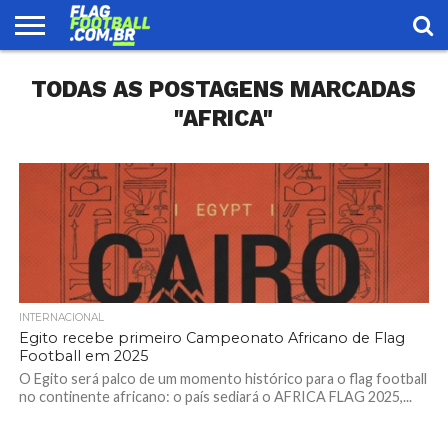
FLAG
TODAS AS POSTAGENS MARCADAS
FOOTBALL
ENCONTRE
SELEÇÃO
LOJA
UMA
BRASILEIRA
EQUIPE
"AFRICA"
INTERNACIONAL
Egito recebe primeiro Campeonato Africano de Flag
Football em 2025
O Egito será palco de um momento histórico para o flag football
no continente africano: o país sediará o AFRICA FLAG 2025,...