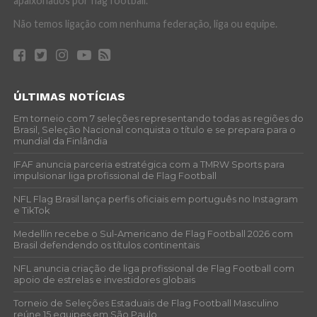
apaixonados por flag football.
Não temos ligação com nenhuma federação, liga ou equipe.
ÚLTIMAS NOTÍCIAS
Em torneio com 7 seleções representando todas as regiões do
Brasil, Seleção Nacional conquista o título e se prepara para o
mundial da Finlândia
IFAF anuncia parceria estratégica com a TMRW Sports para
impulsionar liga profissional de Flag Football
NFL Flag Brasil lança perfis oficiais em português no Instagram
e TikTok
Medellín recebe o Sul-Americano de Flag Football 2026 com
Brasil defendendo os títulos continentais
NFL anuncia criação de liga profissional de Flag Football com
apoio de estrelas e investidores globais
Torneio de Seleções Estaduais de Flag Football Masculino
reúne 15 equipes em São Paulo