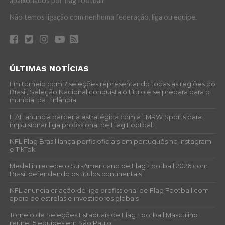
apaixonados por flag football.
Não temos ligação com nenhuma federação, liga ou equipe.
ÚLTIMAS NOTÍCIAS
Em torneio com 7 seleções representando todas as regiões do
Brasil, Seleção Nacional conquista o título e se prepara para o
mundial da Finlândia
IFAF anuncia parceria estratégica com a TMRW Sports para
impulsionar liga profissional de Flag Football
NFL Flag Brasil lança perfis oficiais em português no Instagram
e TikTok
Medellín recebe o Sul-Americano de Flag Football 2026 com
Brasil defendendo os títulos continentais
NFL anuncia criação de liga profissional de Flag Football com
apoio de estrelas e investidores globais
Torneio de Seleções Estaduais de Flag Football Masculino
reúne 15 equipes em São Paulo