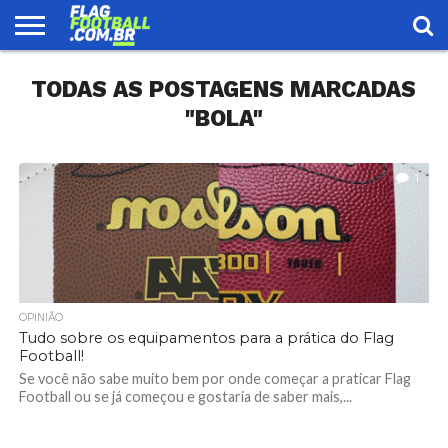
FLAG
TODAS AS POSTAGENS MARCADAS
FOOTBALL
ENCONTRE
SELEÇÃO
LOJA
UMA
BRASILEIRA
EQUIPE
"BOLA"
1
OPINIÃO
Tudo sobre os equipamentos para a prática do Flag
Football!
Se você não sabe muito bem por onde começar a praticar Flag
Football ou se já começou e gostaria de saber mais,...