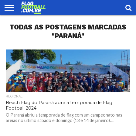
FLAG
TODAS AS POSTAGENS MARCADAS
FOOTBALL
ENCONTRE
SELEÇÃO
LOJA
UMA
BRASILEIRA
EQUIPE
"PARANÁ"
REGIONAL
Beach Flag do Paraná abre a temporada de Flag
Football 2024
O Paraná abriu a temporada de flag com um campeonato nas
areias no último sábado e domingo (13 e 14 de janeiro)....