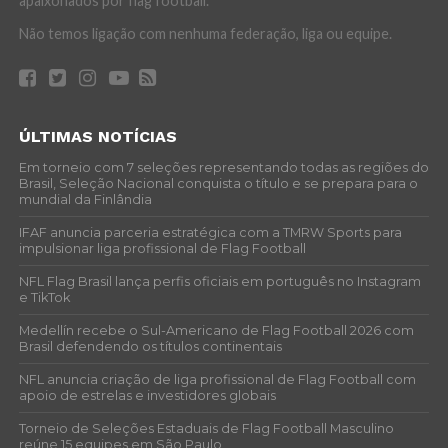
apaixonados por flag football.
Não temos ligação com nenhuma federação, liga ou equipe.
ÚLTIMAS NOTÍCIAS
Em torneio com 7 seleções representando todas as regiões do
Brasil, Seleção Nacional conquista o título e se prepara para o
mundial da Finlândia
IFAF anuncia parceria estratégica com a TMRW Sports para
impulsionar liga profissional de Flag Football
NFL Flag Brasil lança perfis oficiais em português no Instagram
e TikTok
Medellín recebe o Sul-Americano de Flag Football 2026 com
Brasil defendendo os títulos continentais
NFL anuncia criação de liga profissional de Flag Football com
apoio de estrelas e investidores globais
Torneio de Seleções Estaduais de Flag Football Masculino
reúne 15 equipes em São Paulo