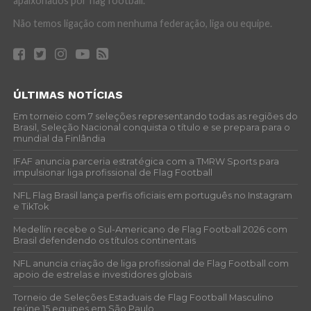
apaixonados por flag football.
Não temos ligação com nenhuma federação, liga ou equipe.
ÚLTIMAS NOTÍCIAS
Em torneio com 7 seleções representando todas as regiões do
Brasil, Seleção Nacional conquista o título e se prepara para o
mundial da Finlândia
IFAF anuncia parceria estratégica com a TMRW Sports para
impulsionar liga profissional de Flag Football
NFL Flag Brasil lança perfis oficiais em português no Instagram
e TikTok
Medellín recebe o Sul-Americano de Flag Football 2026 com
Brasil defendendo os títulos continentais
NFL anuncia criação de liga profissional de Flag Football com
apoio de estrelas e investidores globais
Torneio de Seleções Estaduais de Flag Football Masculino
reúne 15 equipes em São Paulo