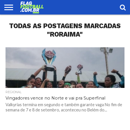
FLAG
TODAS AS POSTAGENS MARCADAS
FOOTBALL
ENCONTRE
SELEÇÃO
LOJA
UMA
BRASILEIRA
EQUIPE
"RORAIMA"
REGIONAL
Vingadores vence no Norte e vai pra Superfinal
Valkyrias termina em segundo e também garante vaga No fim de
semana de 7 e 8 de setembro, aconteceu no Belém do...