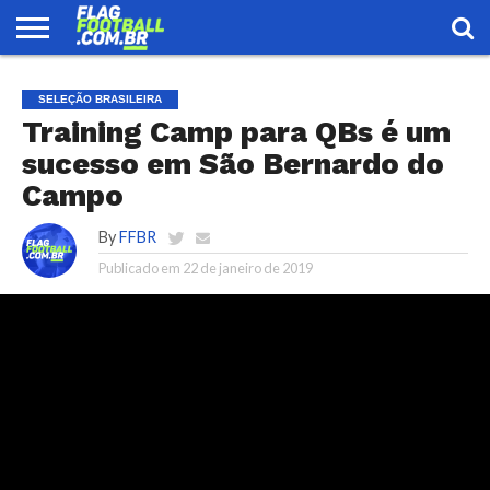
FLAG
FOOTBALL
ENCONTRE
SELEÇÃO
LOJA
SELEÇÃO BRASILEIRA
UMA
BRASILEIRA
EQUIPE
Training Camp para QBs é um
sucesso em São Bernardo do
Campo
By
FFBR
Publicado em
22 de janeiro de 2019