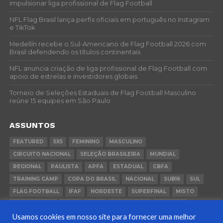
impulsionar liga profissional de Flag Football
NFL Flag Brasil lança perfis oficiais em português no Instagram
e TikTok
Medellín recebe o Sul-Americano de Flag Football 2026 com
Brasil defendendo os títulos continentais
NFL anuncia criação de liga profissional de Flag Football com
apoio de estrelas e investidores globais
Torneio de Seleções Estaduais de Flag Football Masculino
reúne 15 equipes em São Paulo
ASSUNTOS
FEATURED
5X5
FEMININO
MASCULINO
CIRCUITO NACIONAL
SELEÇÃO BRASILEIRA
MUNDIAL
REGIONAL
PAULISTA
APFA
ESTADUAL
CBFA
TRAINING CAMP
COPA DO BRASIL
NACIONAL
SUB16
SUL
FLAG FOOTBALL
IFAF
NORDESTE
SUPERFINAL
MISTO
CONVOCAÇÃO
FCFA
FGFA
BEACH FLAG
SUDESTE
Usamos cookies em nosso site para fornecer uma melhor
COPA BRASIL
PANAMÁ
RIO GRANDE DO SUL