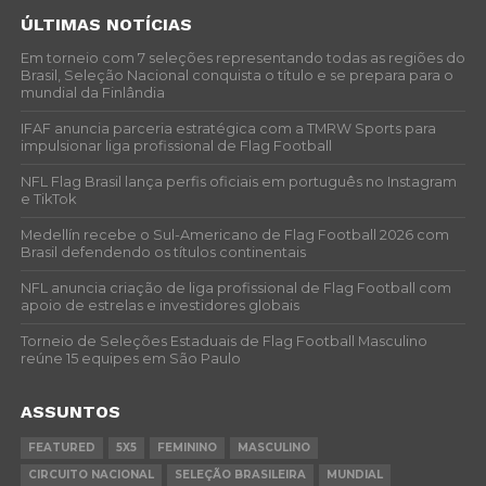
ÚLTIMAS NOTÍCIAS
Em torneio com 7 seleções representando todas as regiões do
Brasil, Seleção Nacional conquista o título e se prepara para o
mundial da Finlândia
IFAF anuncia parceria estratégica com a TMRW Sports para
impulsionar liga profissional de Flag Football
NFL Flag Brasil lança perfis oficiais em português no Instagram
e TikTok
Medellín recebe o Sul-Americano de Flag Football 2026 com
Brasil defendendo os títulos continentais
NFL anuncia criação de liga profissional de Flag Football com
apoio de estrelas e investidores globais
Torneio de Seleções Estaduais de Flag Football Masculino
reúne 15 equipes em São Paulo
ASSUNTOS
FEATURED
5X5
FEMININO
MASCULINO
CIRCUITO NACIONAL
SELEÇÃO BRASILEIRA
MUNDIAL