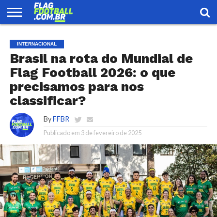
FLAG
FOOTBALL
ENCONTRE
SELEÇÃO
LOJA
INTERNACIONAL
UMA
BRASILEIRA
EQUIPE
Brasil na rota do Mundial de
Flag Football 2026: o que
precisamos para nos
classificar?
By
FFBR
Publicado em
3 de fevereiro de 2025