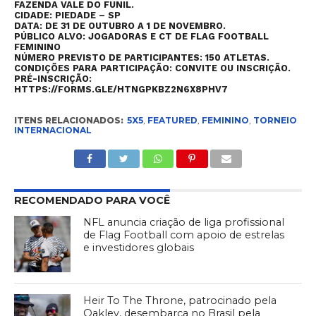
FAZENDA VALE DO FUNIL.
CIDADE:
PIEDADE – SP
DATA:
DE 31 DE OUTUBRO A 1 DE NOVEMBRO.
PÚB
LICO ALVO:
JOGADORAS E CT DE FLAG FOOTBALL
FEMININO
NÚMERO PREVISTO DE PARTICIPANTES:
150 ATLETAS.
CONDIÇÕES PARA PARTICIPAÇÃO:
CONVITE OU INSCRIÇÃO.
PRÉ-INSCRIÇÃO:
HTTPS://FORMS.GLE/HTNGPKBZ2N6X8PHV7
ITENS RELACIONADOS:
5X5
,
FEATURED
,
FEMININO
,
TORNEIO
INTERNACIONAL
RECOMENDADO PARA VOCÊ
NFL anuncia criação de liga profissional
de Flag Football com apoio de estrelas
e investidores globais
Heir To The Throne, patrocinado pela
Oakley, desembarca no Brasil pela