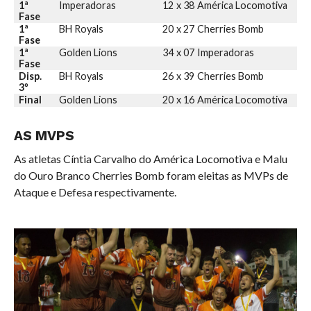
1ª
Imperadoras
12
x
38
América Locomotiva
Fase
1ª
BH Royals
20
x
27
Cherries Bomb
Fase
1ª
Golden Lions
34
x
07
Imperadoras
Fase
Disp.
BH Royals
26
x
39
Cherries Bomb
3º
Final
Golden Lions
20
x
16
América Locomotiva
AS MVPS
As atletas Cíntia Carvalho do América Locomotiva e Malu
do Ouro Branco Cherries Bomb foram eleitas as MVPs de
Ataque e Defesa respectivamente.