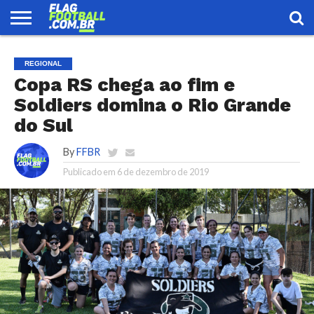
FLAG
FOOTBALL
ENCONTRE
SELEÇÃO
LOJA
REGIONAL
UMA
BRASILEIRA
EQUIPE
Copa RS chega ao fim e
Soldiers domina o Rio Grande
do Sul
By
FFBR
Publicado em
6 de dezembro de 2019