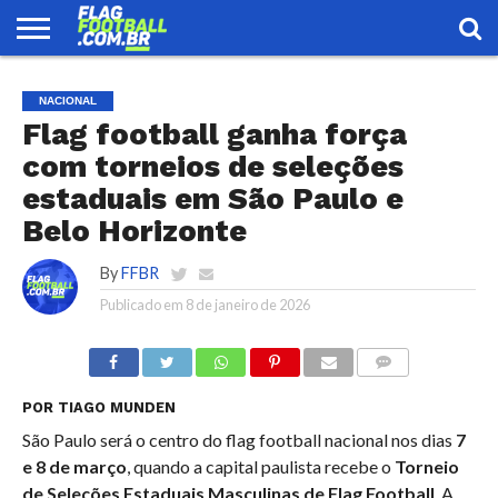
FLAG
FOOTBALL
ENCONTRE
SELEÇÃO
LOJA
NACIONAL
UMA
BRASILEIRA
EQUIPE
Flag football ganha força
com torneios de seleções
estaduais em São Paulo e
Belo Horizonte
By
FFBR
Publicado em
8 de janeiro de 2026
COMENTÁRIOS
POR TIAGO MUNDEN
São Paulo será o centro do flag football nacional nos dias
7
e 8 de março
, quando a capital paulista recebe o
Torneio
de Seleções Estaduais Masculinas de Flag Football
. A