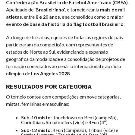
Confederação Brasileira de Futebol Americano (CBFA)
.
Apelidado de
‘Brasileirinho’
, o torneio reuniu
mais de mil
atletas
, entre
8 e 20 anos
, e se consolidou como o
maior
evento de base da história do flag football brasileiro
.
Ao longo de três dias, equipes de todas as regiões do país
participaram da competição, com representantes de
estados do Norte ao Sul, evidenciando a expansão
geográfica da modalidade e a consolidação de projetos de
formação conectados ao cenário internacional e ao ciclo
olímpico de
Los Angeles 2028
.
RESULTADOS POR CATEGORIA
O torneio contou com competições em nove categorias,
mistas, femininas e masculinas:
Sub-10 misto
: Touchdown do Bem (campeão),
Corinthians Steamrollers (vice) e 4Fun (3º)
Sub-12 misto
: 4Fun (campeão), Tribais (vice) e
Sorriso Hornets / Touchdown do Bem (3º)