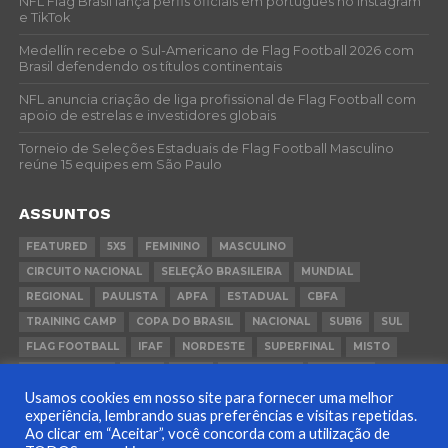
NFL Flag Brasil lança perfis oficiais em português no Instagram
e TikTok
Medellín recebe o Sul-Americano de Flag Football 2026 com
Brasil defendendo os títulos continentais
NFL anuncia criação de liga profissional de Flag Football com
apoio de estrelas e investidores globais
Torneio de Seleções Estaduais de Flag Football Masculino
reúne 15 equipes em São Paulo
ASSUNTOS
FEATURED
5X5
FEMININO
MASCULINO
CIRCUITO NACIONAL
SELEÇÃO BRASILEIRA
MUNDIAL
REGIONAL
PAULISTA
APFA
ESTADUAL
CBFA
TRAINING CAMP
COPA DO BRASIL
NACIONAL
SUB16
SUL
FLAG FOOTBALL
IFAF
NORDESTE
SUPERFINAL
MISTO
CONVOCAÇÃO
FCFA
FGFA
BEACH FLAG
SUDESTE
Usamos cookies em nosso site para fornecer uma melhor
COPA BRASIL
PANAMÁ
RIO GRANDE DO SUL
experiência, lembrando suas preferências e visitas repetidas.
Ao clicar em “Aceitar”, você concorda com a utilização de