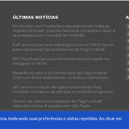
ÚLTIMAS NOTÍCIAS
Em torneio com 7 seleções representando todas as
regiões do Brasil, Seleção Nacional conquista o título e
se prepara para o mundial da Finlândia
IFAF anuncia parceria estratégica com a TMRW Sports
para impulsionar liga profissional de Flag Football
NFL Flag Brasil lança perfis oficiais em português no
Instagram e TikTok
Medellín recebe o Sul-Americano de Flag Football
2026 com Brasil defendendo os títulos continentais
NFL anuncia criação de liga profissional de Flag
Football com apoio de estrelas e investidores globais
Torneio de Seleções Estaduais de Flag Football
Masculino reúne 15 equipes em São Paulo
a, lembrando suas preferências e visitas repetidas. Ao clicar em