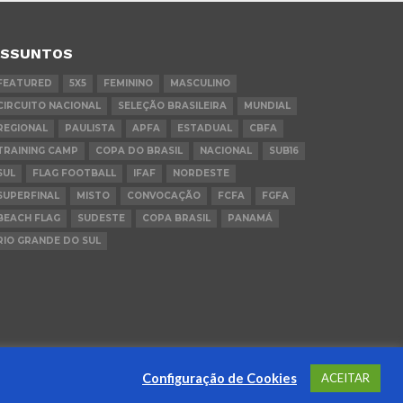
ASSUNTOS
FEATURED
5X5
FEMININO
MASCULINO
CIRCUITO NACIONAL
SELEÇÃO BRASILEIRA
MUNDIAL
REGIONAL
PAULISTA
APFA
ESTADUAL
CBFA
TRAINING CAMP
COPA DO BRASIL
NACIONAL
SUB16
SUL
FLAG FOOTBALL
IFAF
NORDESTE
SUPERFINAL
MISTO
CONVOCAÇÃO
FCFA
FGFA
BEACH FLAG
SUDESTE
COPA BRASIL
PANAMÁ
RIO GRANDE DO SUL
Configuração de Cookies
ACEITAR
POLÍTICA DE PRIVACIDADE