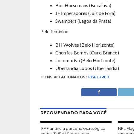
Boc Horsemans (Bocaiuva)
JF Imperadores (Juiz de Fora)
Swampers (Lagoa da Prata)
Pelo feminino:
BH Wolves (Belo Horizonte)
Cherries Bombs (Ouro Branco)
Locomotiva (Belo Horizonte)
Uberlândia Lobos (Uberlândia)
ITENS RELACIONADOS:
FEATURED
RECOMENDADO PARA VOCÊ
IFAF anuncia parceria estratégica
NFL Flag
com a TMRW Sports para
em port