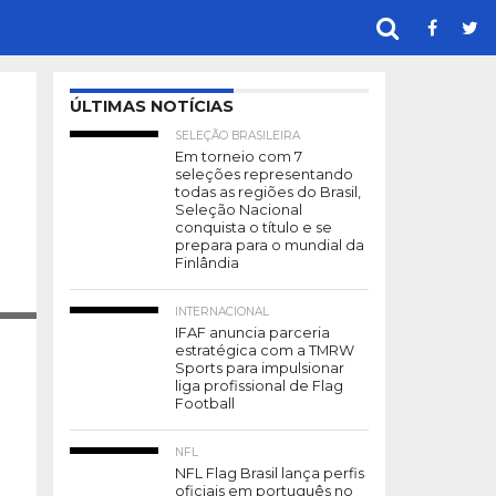
ÚLTIMAS NOTÍCIAS
SELEÇÃO BRASILEIRA
Em torneio com 7
seleções representando
todas as regiões do Brasil,
Seleção Nacional
conquista o título e se
prepara para o mundial da
Finlândia
RAFIA
INTERNACIONAL
IFAF anuncia parceria
estratégica com a TMRW
Sports para impulsionar
liga profissional de Flag
Football
NFL
NFL Flag Brasil lança perfis
oficiais em português no