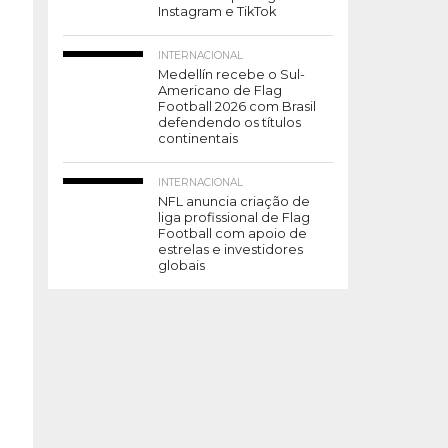
Instagram e TikTok
INTERNACIONAL
Medellín recebe o Sul-
Americano de Flag
Football 2026 com Brasil
defendendo os títulos
continentais
INTERNACIONAL
NFL anuncia criação de
liga profissional de Flag
Football com apoio de
estrelas e investidores
globais