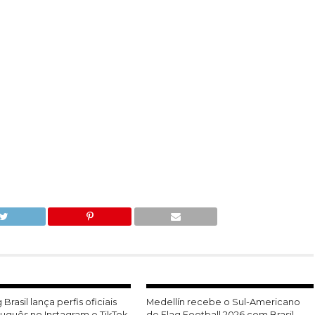
 Brasil lança perfis oficiais
Medellín recebe o Sul-Americano
uguês no Instagram e TikTok
de Flag Football 2026 com Brasil