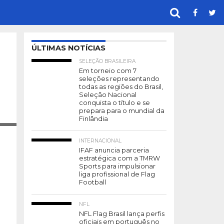
ÚLTIMAS NOTÍCIAS
SELEÇÃO BRASILEIRA
Em torneio com 7
seleções representando
todas as regiões do Brasil,
Seleção Nacional
conquista o título e se
prepara para o mundial da
Finlândia
INTERNACIONAL
IFAF anuncia parceria
estratégica com a TMRW
Sports para impulsionar
liga profissional de Flag
Football
NFL
NFL Flag Brasil lança perfis
oficiais em português no