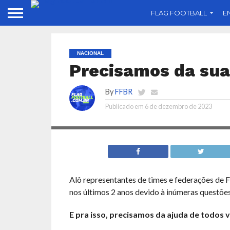
FLAG FOOTBALL
E
NACIONAL
Precisamos da sua
By
FFBR
Publicado em
6 de dezembro de 2023
Alô representantes de times e federações de F
nos últimos 2 anos devido à inúmeras questões
E pra isso, precisamos da ajuda de todos 