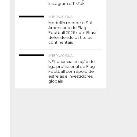
Instagram e TikTok
INTERNACIONAL
Medellín recebe o Sul-
Americano de Flag
Football 2026 com Brasil
defendendo os títulos
continentais
INTERNACIONAL
NFL anuncia criação de
liga profissional de Flag
Football com apoio de
estrelas e investidores
globais