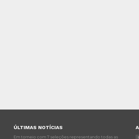
ÚLTIMAS NOTÍCIAS
Em torneio com 7 seleções representando todas as