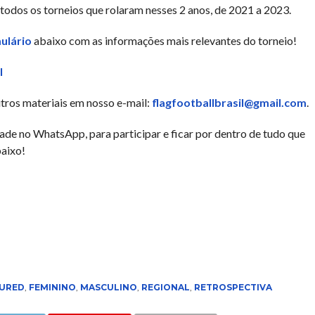
odos os torneios que rolaram nesses 2 anos, de 2021 a 2023.
ulário
abaixo com as informações mais relevantes do torneio!
I
outros materiais em nosso e-mail:
flagfootballbrasil@gmail.com
.
 no WhatsApp, para participar e ficar por dentro de tudo que
baixo!
URED
,
FEMININO
,
MASCULINO
,
REGIONAL
,
RETROSPECTIVA