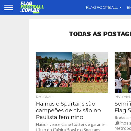
FLAG FOOTBALL
E
TODAS AS POSTAG
REGIONAL
REGIONAL
Hainus e Spartans são
Semifi
campeões de divisão no
Flag 5
Paulista feminino
Rodada d
últimos 
Hainus vence Cane Cutters e garante
Metropol
título do Caipira Bowl e o Spartans