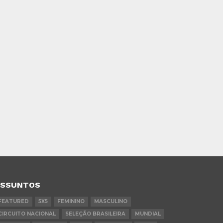
ASSUNTOS
FEATURED
5X5
FEMININO
MASCULINO
CIRCUITO NACIONAL
SELEÇÃO BRASILEIRA
MUNDIAL