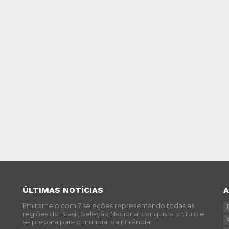
ÚLTIMAS NOTÍCIAS
Em torneio com 7 seleções representando todas as
regiões do Brasil, Seleção Nacional conquista o título e
se prepara para o mundial da Finlândia