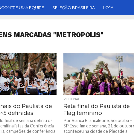
NCONTRE UMA EQUIPE
SELEÇÃO BRASILEIRA
LOJA
ENS MARCADAS "METROPOLIS"
REGIONAL
nais do Paulista de
Reta final do Paulista de
×5 definidas
Flag feminino
o final de semana definiu os
Por Bianca Brancaleone, Sorocaba –
semifinalistas da Conferência
SP Esse fim de semana, 21 de outubr
is, campeões de conferência
aconteceu na cidade de Piedade a