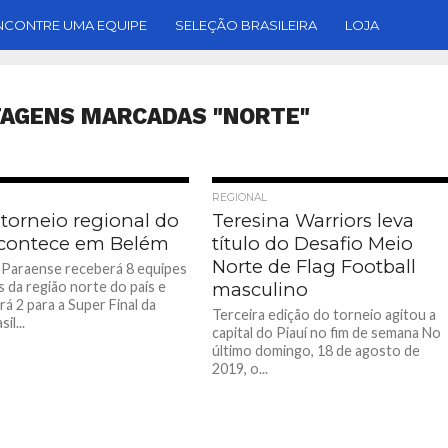
NCONTRE UMA EQUIPE
SELEÇÃO BRASILEIRA
LOJA
TAGENS MARCADAS "NORTE"
REGIONAL
 torneio regional do
Teresina Warriors leva
contece em Belém
título do Desafio Meio
Norte de Flag Football
l Paraense receberá 8 equipes
s da região norte do país e
masculino
ará 2 para a Super Final da
Terceira edição do torneio agitou a
il...
capital do Piauí no fim de semana No
último domingo, 18 de agosto de
2019, o...