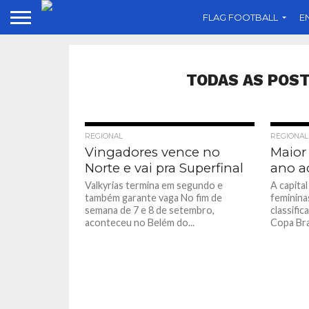
FLAG FOOTBALL
E
TODAS AS POS
REGIONAL
REGIONAL
Vingadores vence no
Maior
Norte e vai pra Superfinal
ano a
Valkyrias termina em segundo e
A capita
também garante vaga No fim de
feminina
semana de 7 e 8 de setembro,
classific
aconteceu no Belém do...
Copa Bras