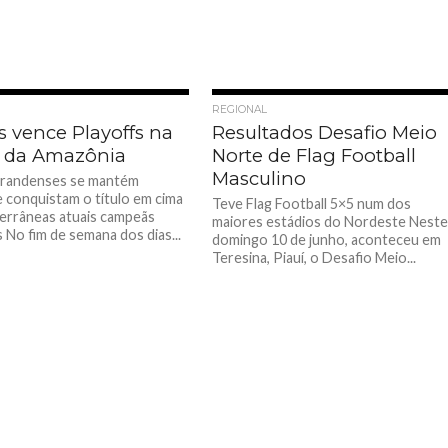
REGIONAL
s vence Playoffs na
Resultados Desafio Meio
 da Amazônia
Norte de Flag Football
Masculino
randenses se mantém
 e conquistam o título em cima
Teve Flag Football 5×5 num dos
errâneas atuais campeãs
maiores estádios do Nordeste Nest
 No fim de semana dos dias...
domingo 10 de junho, aconteceu em
Teresina, Piauí, o Desafio Meio...