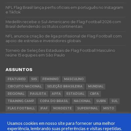
NFL Flag Brasil lança perfis oficiais em português no Instagram
e TikTok
Medellín recebe o Sul-Americano de Flag Football 2026 com
Brasil defendendo os títulos continentais
NFL anuncia criação de liga profissional de Flag Football com
apoio de estrelas e investidores globais
Torneio de Seleções Estaduais de Flag Football Masculino
reúne 15 equipes em São Paulo
ASSUNTOS
FEATURED
5X5
FEMININO
MASCULINO
CIRCUITO NACIONAL
SELEÇÃO BRASILEIRA
MUNDIAL
REGIONAL
PAULISTA
APFA
ESTADUAL
CBFA
TRAINING CAMP
COPA DO BRASIL
NACIONAL
SUB16
SUL
FLAG FOOTBALL
IFAF
NORDESTE
SUPERFINAL
MISTO
CONVOCAÇÃO
FCFA
FGFA
BEACH FLAG
SUDESTE
Usamos cookies em nosso site para fornecer uma melhor
COPA BRASIL
PANAMÁ
RIO GRANDE DO SUL
experiência, lembrando suas preferências e visitas repetidas.