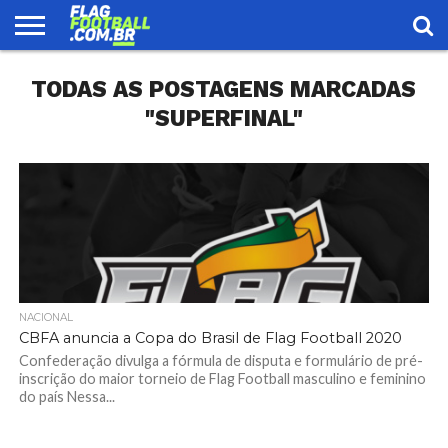
FLAG
TODAS AS POSTAGENS MARCADAS
FOOTBALL
ENCONTRE
SELEÇÃO
LOJA
UMA
BRASILEIRA
EQUIPE
"SUPERFINAL"
NACIONAL
CBFA anuncia a Copa do Brasil de Flag Football 2020
Confederação divulga a fórmula de disputa e formulário de pré-
inscrição do maior torneio de Flag Football masculino e feminino
do país Nessa...