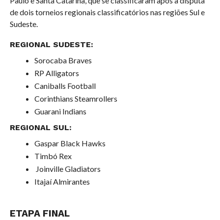
Paulo e Santa Catarina, que se classificaram após a disputa
de
dois torneios regionais classificatórios nas regiões Sul e
Sudeste.
REGIONAL SUDESTE:
Sorocaba Braves
RP Alligators
Caniballs Football
Corinthians Steamrollers
Guarani Indians
REGIONAL SUL:
Gaspar Black Hawks
Timbó Rex
Joinville Gladiators
Itajaí Almirantes
ETAPA FINAL