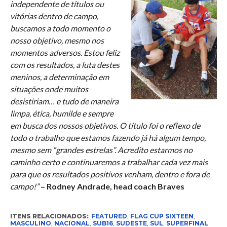
independente de títulos ou
vitórias dentro de campo,
buscamos a todo momento o
nosso objetivo, mesmo nos
momentos adversos. Estou feliz
com os resultados, a luta destes
meninos, a determinação em
situações onde muitos
desistiriam… e tudo de maneira
limpa, ética, humilde e sempre
em busca dos nossos objetivos. O título foi o reflexo de
todo o trabalho que estamos fazendo já há algum tempo,
mesmo sem “grandes estrelas”. Acredito estarmos no
caminho certo e continuaremos a trabalhar cada vez mais
para que os resultados positivos venham, dentro e fora de
campo!”
– Rodney Andrade, head coach Braves
ITENS RELACIONADOS:
FEATURED
,
FLAG CUP SIXTEEN
,
MASCULINO
,
NACIONAL
,
SUB16
,
SUDESTE
,
SUL
,
SUPERFINAL