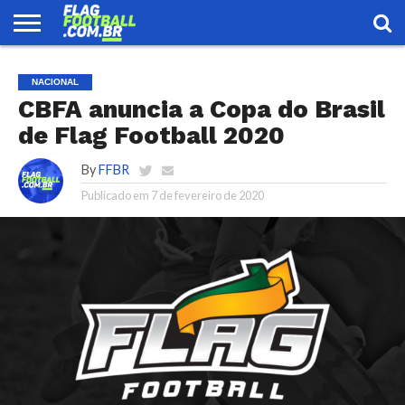
FLAG
FOOTBALL
ENCONTRE
SELEÇÃO
LOJA
NACIONAL
UMA
BRASILEIRA
EQUIPE
CBFA anuncia a Copa do Brasil
de Flag Football 2020
By
FFBR
Publicado em
7 de fevereiro de 2020