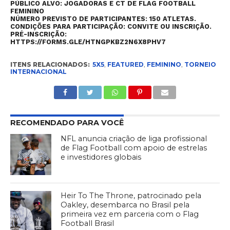
PÚB
LICO ALVO:
JOGADORAS E CT DE FLAG FOOTBALL
FEMININO
NÚMERO PREVISTO DE PARTICIPANTES:
150 ATLETAS.
CONDIÇÕES PARA PARTICIPAÇÃO:
CONVITE OU INSCRIÇÃO.
PRÉ-INSCRIÇÃO:
HTTPS://FORMS.GLE/HTNGPKBZ2N6X8PHV7
ITENS RELACIONADOS:
5X5
,
FEATURED
,
FEMININO
,
TORNEIO
INTERNACIONAL
RECOMENDADO PARA VOCÊ
NFL anuncia criação de liga profissional
de Flag Football com apoio de estrelas
e investidores globais
Heir To The Throne, patrocinado pela
Oakley, desembarca no Brasil pela
primeira vez em parceria com o Flag
Football Brasil