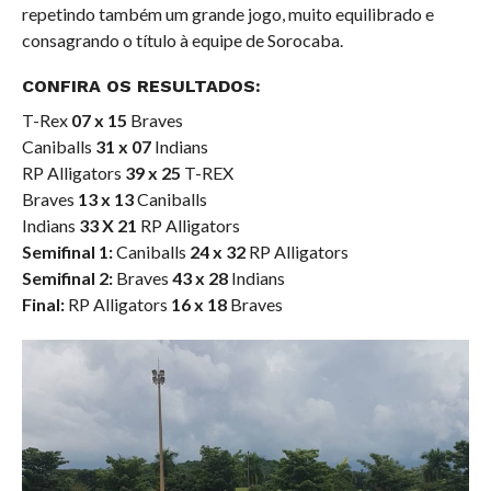
repetindo também um grande jogo, muito equilibrado e
consagrando o título à equipe de Sorocaba.
CONFIRA OS RESULTADOS:
T-Rex
07 x 15
Braves
Caniballs
31 x 07
Indians
RP Alligators
39 x 25
T-REX
Braves
13 x 13
Caniballs
Indians
33 X 21
RP Alligators
Semifinal 1:
Caniballs
24 x 32
RP Alligators
Semifinal 2:
Braves
43 x 28
Indians
Final:
RP Alligators
16 x 18
Braves