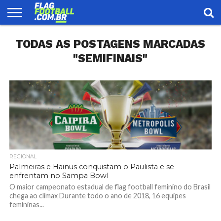
FLAG
TODAS AS POSTAGENS MARCADAS
FOOTBALL
ENCONTRE
SELEÇÃO
LOJA
UMA
BRASILEIRA
EQUIPE
"SEMIFINAIS"
REGIONAL
Palmeiras e Hainus conquistam o Paulista e se
enfrentam no Sampa Bowl
O maior campeonato estadual de flag football feminino do Brasil
chega ao clímax Durante todo o ano de 2018, 16 equipes
femininas...