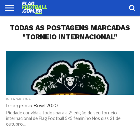
FLAG
TODAS AS POSTAGENS MARCADAS
FOOTBALL
ENCONTRE
SELEÇÃO
LOJA
UMA
BRASILEIRA
EQUIPE
"TORNEIO INTERNACIONAL"
INTERNACIONAL
Imergência Bowl 2020
Piedade convida a todos para a 2ª edição de seu torneio
internacional de Flag Football 5×5 feminino Nos dias 31 de
outubro...