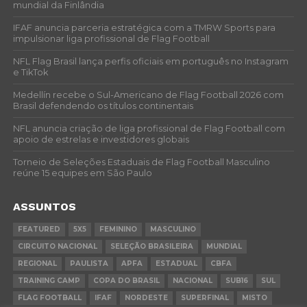
mundial da Finlândia
IFAF anuncia parceria estratégica com a TMRW Sports para
impulsionar liga profissional de Flag Football
NFL Flag Brasil lança perfis oficiais em português no Instagram
e TikTok
Medellín recebe o Sul-Americano de Flag Football 2026 com
Brasil defendendo os títulos continentais
NFL anuncia criação de liga profissional de Flag Football com
apoio de estrelas e investidores globais
Torneio de Seleções Estaduais de Flag Football Masculino
reúne 15 equipes em São Paulo
ASSUNTOS
FEATURED
5X5
FEMININO
MASCULINO
CIRCUITO NACIONAL
SELEÇÃO BRASILEIRA
MUNDIAL
REGIONAL
PAULISTA
APFA
ESTADUAL
CBFA
TRAINING CAMP
COPA DO BRASIL
NACIONAL
SUB16
SUL
FLAG FOOTBALL
IFAF
NORDESTE
SUPERFINAL
MISTO