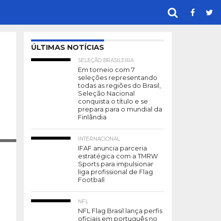
ÚLTIMAS NOTÍCIAS
SELEÇÃO BRASILEIRA
Em torneio com 7
seleções representando
todas as regiões do Brasil,
Seleção Nacional
conquista o título e se
prepara para o mundial da
Finlândia
IA011
INTERNACIONAL
IFAF anuncia parceria
estratégica com a TMRW
Sports para impulsionar
liga profissional de Flag
Football
NFL
NFL Flag Brasil lança perfis
oficiais em português no