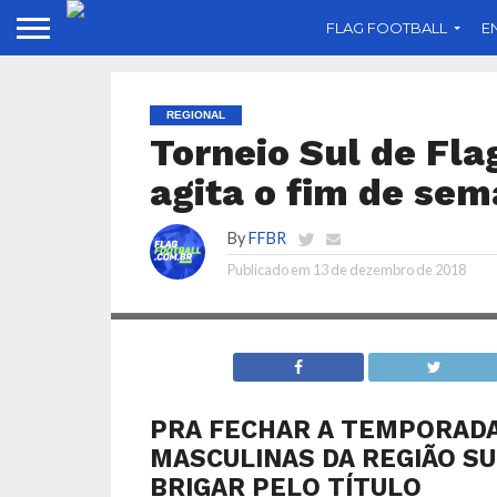
FLAG FOOTBALL
E
REGIONAL
Torneio Sul de Fla
agita o fim de se
By
FFBR
Publicado em
13 de dezembro de 2018
PRA FECHAR A TEMPORADA
MASCULINAS DA REGIÃO S
BRIGAR PELO TÍTULO