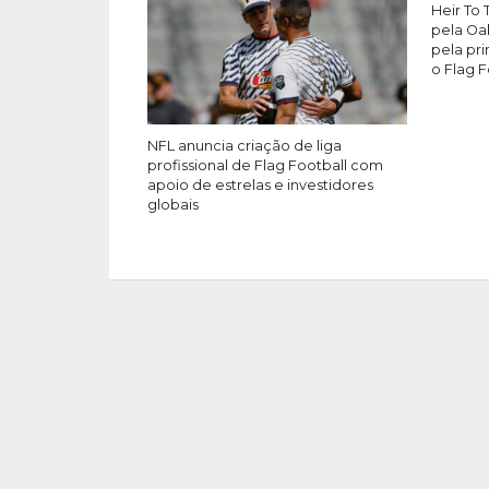
Heir To
pela Oa
pela pr
o Flag F
NFL anuncia criação de liga
profissional de Flag Football com
apoio de estrelas e investidores
globais