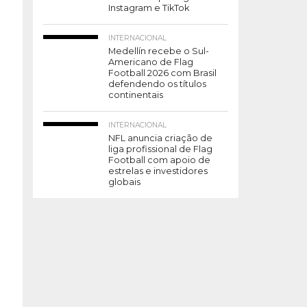
Instagram e TikTok
INTERNACIONAL
Medellín recebe o Sul-
Americano de Flag
Football 2026 com Brasil
defendendo os títulos
continentais
INTERNACIONAL
NFL anuncia criação de
liga profissional de Flag
Football com apoio de
estrelas e investidores
globais