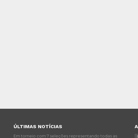
ÚLTIMAS NOTÍCIAS
Em torneio com 7 seleções representando todas as