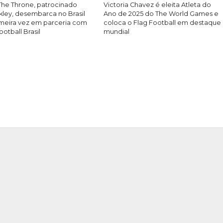
 The Throne, patrocinado
Victoria Chavez é eleita Atleta do
kley, desembarca no Brasil
Ano de 2025 do The World Games e
imeira vez em parceria com
coloca o Flag Football em destaque
ootball Brasil
mundial