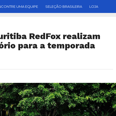
NCONTRE UMA EQUIPE
SELEÇÃO BRASILEIRA
LOJA
uritiba RedFox realizam
ório para a temporada