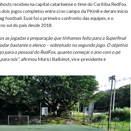
Ghosts recebeu na capital catarinense o time do Curitiba RedFox
 dois jogos completos entre si no campo da PKm8 e deram início
 football. Esse foi o primeiro confronto das equipes, e o
 no sul do país desde 2018.
s as jogadas e preparação que tínhamos feito para a Superfinal
dar bastante o elenco – sobretudo no segundo jogo. O objetivo
ogo para o pessoal do RedFox, quanto começar o ano com o pé
 para nós”
, afirmou Murici Balbinot, vice-presidente e