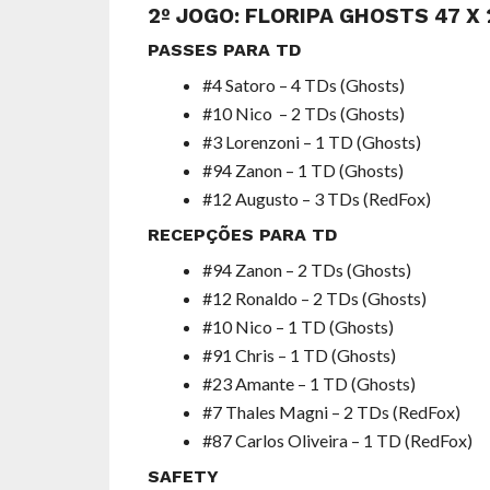
2º JOGO: FLORIPA GHOSTS 47 X 
PASSES PARA TD
#4 Satoro – 4 TDs (Ghosts)
#10 Nico – 2 TDs (Ghosts)
#3 Lorenzoni – 1 TD (Ghosts)
#94 Zanon – 1 TD (Ghosts)
#12 Augusto – 3 TDs (RedFox)
RECEPÇÕES PARA TD
#94 Zanon – 2 TDs (Ghosts)
#12 Ronaldo – 2 TDs (Ghosts)
#10 Nico – 1 TD (Ghosts)
#91 Chris – 1 TD (Ghosts)
#23 Amante – 1 TD (Ghosts)
#7 Thales Magni – 2 TDs (RedFox)
#87 Carlos Oliveira – 1 TD (RedFox)
SAFETY