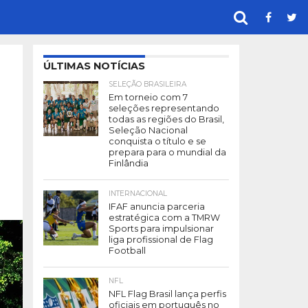
ÚLTIMAS NOTÍCIAS
SELEÇÃO BRASILEIRA
Em torneio com 7
seleções representando
todas as regiões do Brasil,
Seleção Nacional
conquista o título e se
prepara para o mundial da
Finlândia
INTERNACIONAL
IFAF anuncia parceria
estratégica com a TMRW
Sports para impulsionar
liga profissional de Flag
Football
NFL
NFL Flag Brasil lança perfis
oficiais em português no