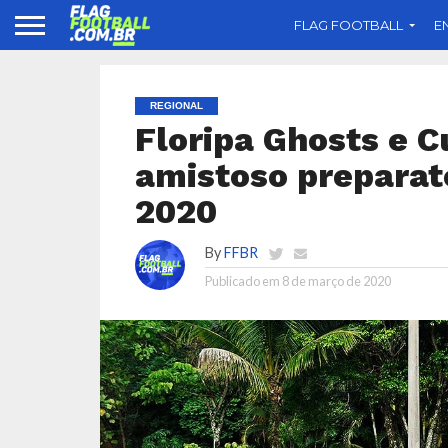
FLAG FOOTBALL
E
REGIONAL
Floripa Ghosts e C
amistoso preparat
2020
By
FFBR
Publicado em
8 de março de 2020