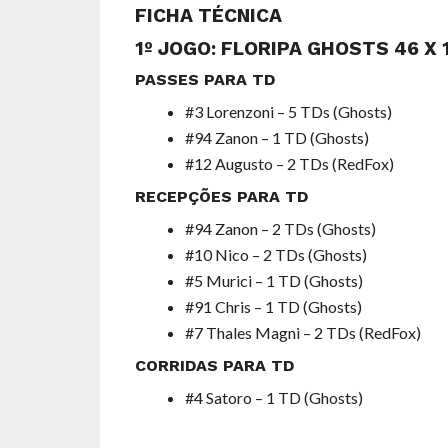
FICHA TÉCNICA
1º JOGO: FLORIPA GHOSTS 46 X 
PASSES PARA TD
#3 Lorenzoni – 5 TDs (Ghosts)
#94 Zanon – 1 TD (Ghosts)
#12 Augusto – 2 TDs (RedFox)
RECEPÇÕES PARA TD
#94 Zanon – 2 TDs (Ghosts)
#10 Nico – 2 TDs (Ghosts)
#5 Murici – 1 TD (Ghosts)
#91 Chris – 1 TD (Ghosts)
#7 Thales Magni – 2 TDs (RedFox)
CORRIDAS PARA TD
#4 Satoro – 1 TD (Ghosts)