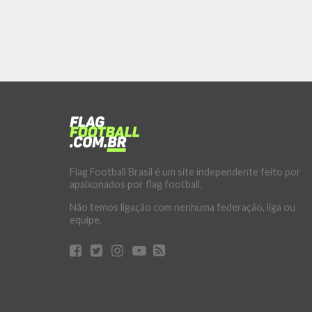
Flag Football Brasil é um site independente feito por
apaixonados por flag football.
Não temos ligação com nenhuma federação, liga ou
equipe.