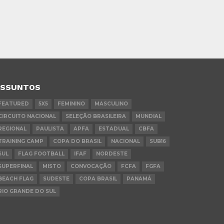
ASSUNTOS
FEATURED
5X5
FEMININO
MASCULINO
CIRCUITO NACIONAL
SELEÇÃO BRASILEIRA
MUNDIAL
REGIONAL
PAULISTA
APFA
ESTADUAL
CBFA
TRAINING CAMP
COPA DO BRASIL
NACIONAL
SUB16
SUL
FLAG FOOTBALL
IFAF
NORDESTE
SUPERFINAL
MISTO
CONVOCAÇÃO
FCFA
FGFA
BEACH FLAG
SUDESTE
COPA BRASIL
PANAMÁ
RIO GRANDE DO SUL