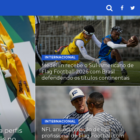
INTERNACIONAL
Medellín recebe o Sul-Americano de
Flag Football 2026 com Brasil
defendendo os títulos continentais
INTERNACIONAL
a perfis
NFL anuncia criação de liga
profissional de Flag Football com
ês no