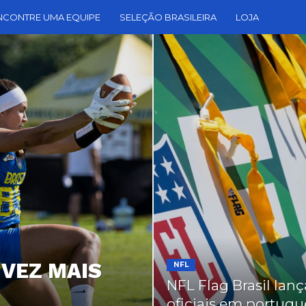
NCONTRE UMA EQUIPE
SELEÇÃO BRASILEIRA
LOJA
 VEZ MAIS
NFL
NFL Flag Brasil lanç
oficiais em portugu