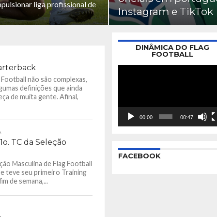
ulsionar liga profissional de
Instagram e TikTok
DINÂMICA DO FLAG
FOOTBALL
arterback
 Football não são complexas,
gumas definições que ainda
a de muita gente. Afinal,
00:00
00:47
A
1o. TC da Seleção
FACEBOOK
ção Masculina de Flag Football
 e teve seu primeiro Training
im de semana,...