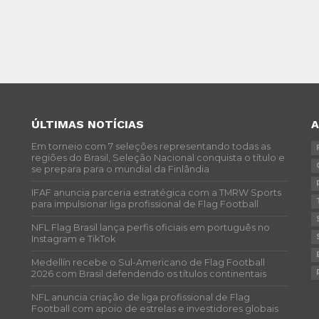
ÚLTIMAS NOTÍCIAS
Em torneio com 7 seleções representando todas as
regiões do Brasil, Seleção Nacional conquista o título e
se prepara para o mundial da Finlândia
IFAF anuncia parceria estratégica com a TMRW Sports
para impulsionar liga profissional de Flag Football
NFL Flag Brasil lança perfis oficiais em português no
Instagram e TikTok
Medellín recebe o Sul-Americano de Flag Football
2026 com Brasil defendendo os títulos continentais
NFL anuncia criação de liga profissional de Flag
Football com apoio de estrelas e investidores globais