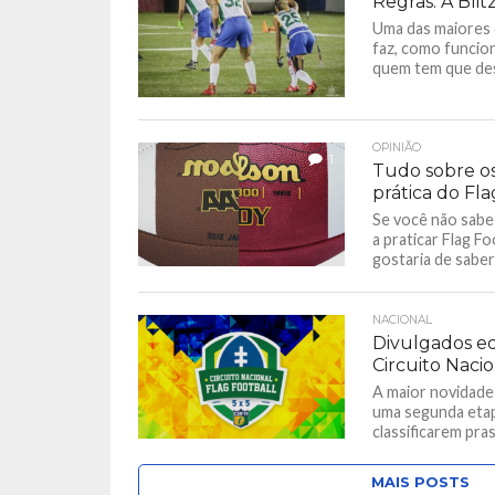
Regras: A Blit
Uma das maiores d
faz, como funcion
quem tem que desv
OPINIÃO
1
Tudo sobre o
prática do Fla
Se você não sab
a praticar Flag F
gostaria de saber 
NACIONAL
Divulgados e
Circuito Naci
A maior novidade 
uma segunda etap
classificarem pras 
MAIS POSTS