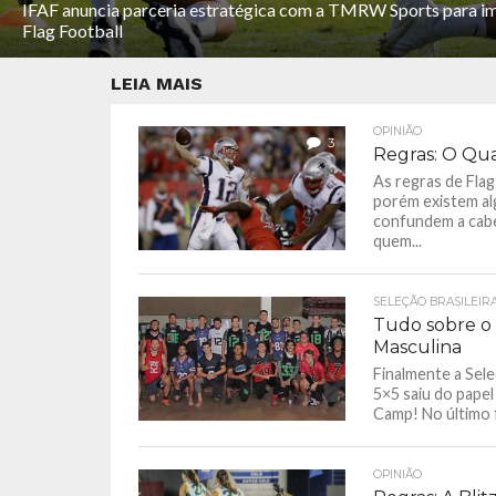
IFAF anuncia parceria estratégica com a TMRW Sports para imp
Flag Football
LEIA MAIS
OPINIÃO
3
Regras: O Qu
As regras de Flag
porém existem al
confundem a cabeç
quem...
SELEÇÃO BRASILEIR
Tudo sobre o 
Masculina
Finalmente a Sele
5×5 saiu do papel
Camp! No último f
OPINIÃO