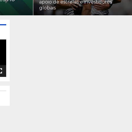
apoio de estrelas e investidores
globais
Tocador
de
vídeo