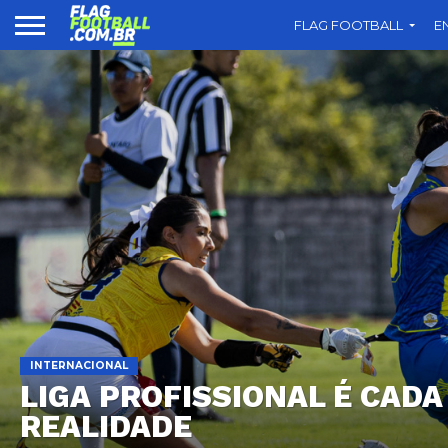
FLAG FOOTBALL
E
INTERNACIONAL
LIGA PROFISSIONAL É CADA
REALIDADE