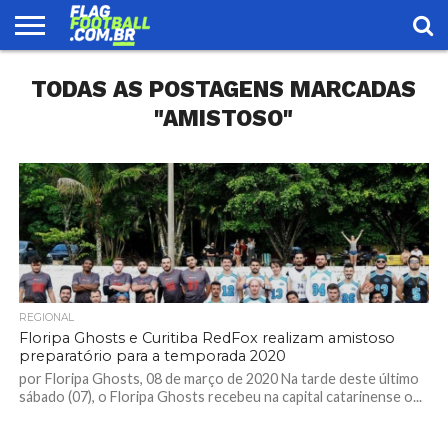
FLAG
TODAS AS POSTAGENS MARCADAS
FOOTBALL
ENCONTRE
SELEÇÃO
LOJA
UMA
BRASILEIRA
EQUIPE
"AMISTOSO"
REGIONAL
Floripa Ghosts e Curitiba RedFox realizam amistoso
preparatório para a temporada 2020
por Floripa Ghosts, 08 de março de 2020 Na tarde deste último
sábado (07), o Floripa Ghosts recebeu na capital catarinense o...