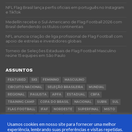
NFL Flag Brasil lança perfis oficiais em português no Instagram
e TikTok
Medellín recebe o Sul-Americano de Flag Football 2026 com
Brasil defendendo os títulos continentais
NFL anuncia criação de liga profissional de Flag Football com
apoio de estrelas e investidores globais
Torneio de Seleções Estaduais de Flag Football Masculino
reúne 15 equipes em São Paulo
ASSUNTOS
FEATURED
5X5
FEMININO
MASCULINO
CIRCUITO NACIONAL
SELEÇÃO BRASILEIRA
MUNDIAL
REGIONAL
PAULISTA
APFA
ESTADUAL
CBFA
TRAINING CAMP
COPA DO BRASIL
NACIONAL
SUB16
SUL
FLAG FOOTBALL
IFAF
NORDESTE
SUPERFINAL
MISTO
CONVOCAÇÃO
FCFA
FGFA
BEACH FLAG
SUDESTE
Usamos cookies em nosso site para fornecer uma melhor
COPA BRASIL
PANAMÁ
RIO GRANDE DO SUL
experiência, lembrando suas preferências e visitas repetidas.