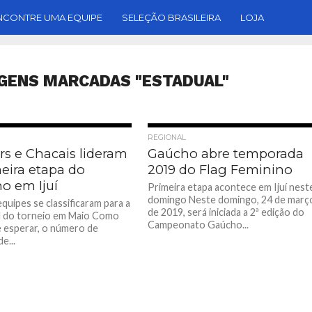
NCONTRE UMA EQUIPE
SELEÇÃO BRASILEIRA
LOJA
GENS MARCADAS "ESTADUAL"
REGIONAL
rs e Chacais lideram
Gaúcho abre temporada
eira etapa do
2019 do Flag Feminino
o em Ijuí
Primeira etapa acontece em Ijuí nest
domingo Neste domingo, 24 de març
quipes se classificaram para a
de 2019, será iniciada a 2ª edição do
al do torneio em Maio Como
Campeonato Gaúcho...
e esperar, o número de
e...