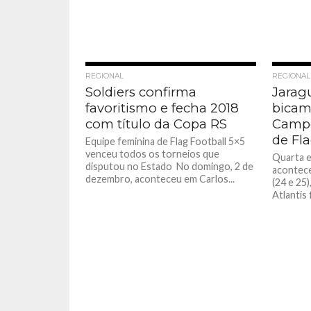
REGIONAL
REGIONAL
Soldiers confirma
Jarag
favoritismo e fecha 2018
bicam
com título da Copa RS
Campe
de Fl
Equipe feminina de Flag Football 5×5
venceu todos os torneios que
Quarta e
disputou no Estado No domingo, 2 de
acontece
dezembro, aconteceu em Carlos...
(24 e 25
Atlantis 