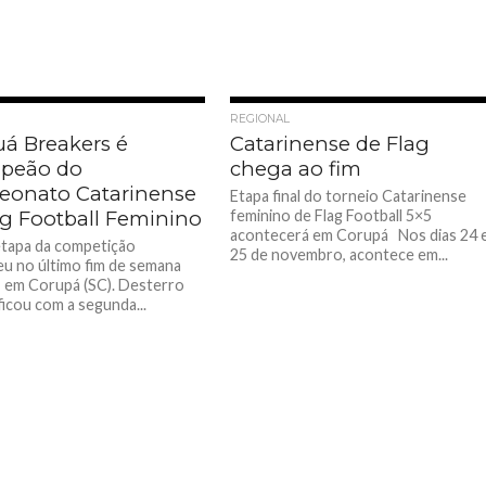
REGIONAL
uá Breakers é
Catarinense de Flag
peão do
chega ao fim
onato Catarinense
Etapa final do torneio Catarinense
ag Football Feminino
feminino de Flag Football 5×5
acontecerá em Corupá Nos dias 24 
tapa da competição
25 de novembro, acontece em...
u no último fim de semana
), em Corupá (SC). Desterro
ficou com a segunda...