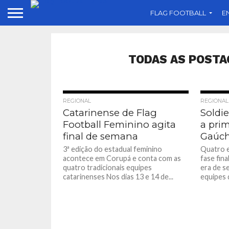
FLAG FOOTBALL
E
TODAS AS POSTA
REGIONAL
REGIONAL
Catarinense de Flag
Soldie
Football Feminino agita
a prim
final de semana
Gaúch
3ª edição do estadual feminino
Quatro e
acontece em Corupá e conta com as
fase fin
quatro tradicionais equipes
era de s
catarinenses Nos dias 13 e 14 de...
equipes d