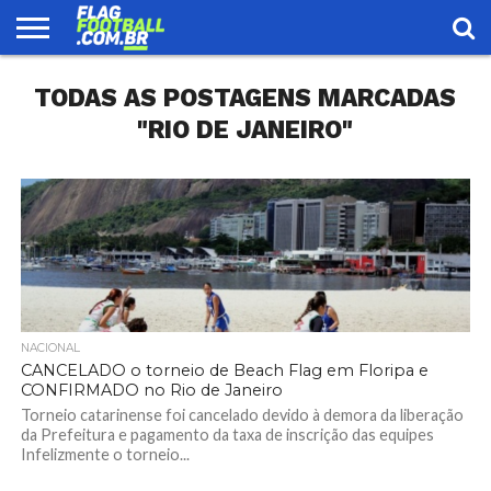
FLAG
TODAS AS POSTAGENS MARCADAS
FOOTBALL
ENCONTRE
SELEÇÃO
LOJA
UMA
BRASILEIRA
EQUIPE
"RIO DE JANEIRO"
NACIONAL
CANCELADO o torneio de Beach Flag em Floripa e
CONFIRMADO no Rio de Janeiro
Torneio catarinense foi cancelado devido à demora da liberação
da Prefeitura e pagamento da taxa de inscrição das equipes
Infelizmente o torneio...