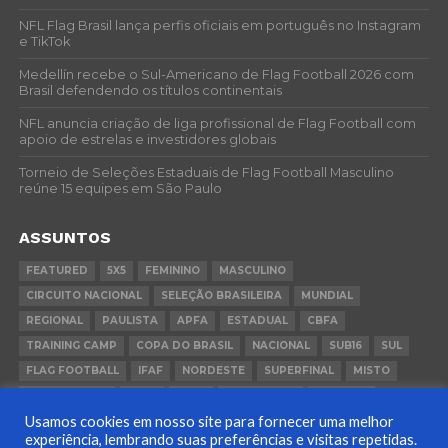
NFL Flag Brasil lança perfis oficiais em português no Instagram
e TikTok
Medellín recebe o Sul-Americano de Flag Football 2026 com
Brasil defendendo os títulos continentais
NFL anuncia criação de liga profissional de Flag Football com
apoio de estrelas e investidores globais
Torneio de Seleções Estaduais de Flag Football Masculino
reúne 15 equipes em São Paulo
ASSUNTOS
FEATURED
5X5
FEMININO
MASCULINO
CIRCUITO NACIONAL
SELEÇÃO BRASILEIRA
MUNDIAL
REGIONAL
PAULISTA
APFA
ESTADUAL
CBFA
TRAINING CAMP
COPA DO BRASIL
NACIONAL
SUB16
SUL
FLAG FOOTBALL
IFAF
NORDESTE
SUPERFINAL
MISTO
CONVOCAÇÃO
FCFA
FGFA
BEACH FLAG
SUDESTE
Usamos cookies em nosso site para fornecer uma melhor
COPA BRASIL
PANAMÁ
RIO GRANDE DO SUL
experiência, lembrando suas preferências e visitas repetidas.