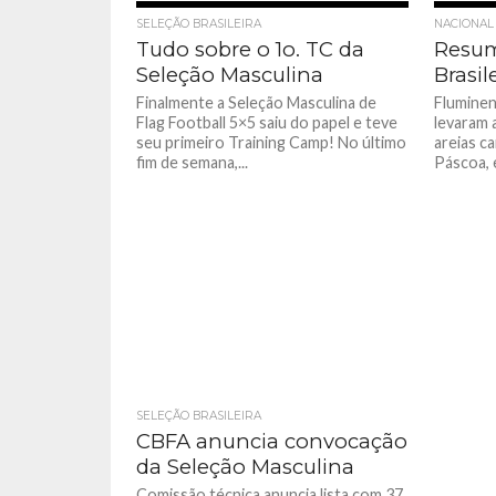
SELEÇÃO BRASILEIRA
NACIONAL
Tudo sobre o 1o. TC da
Resum
Seleção Masculina
Brasil
Finalmente a Seleção Masculina de
Fluminen
Flag Football 5×5 saiu do papel e teve
levaram 
seu primeiro Training Camp! No último
areias c
fim de semana,...
Páscoa, e
SELEÇÃO BRASILEIRA
CBFA anuncia convocação
da Seleção Masculina
Comissão técnica anuncia lista com 37