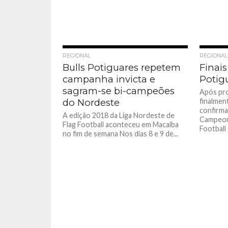
REGIONAL
REGIONAL
Bulls Potiguares repetem
Finai
campanha invicta e
Potig
sagram-se bi-campeões
Após pro
do Nordeste
finalmen
confirma
A edição 2018 da Liga Nordeste de
Campeon
Flag Football aconteceu em Macaíba
Football 
no fim de semana Nos dias 8 e 9 de...