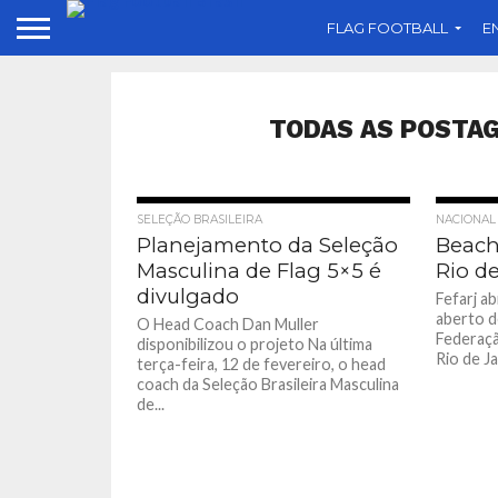
FLAG FOOTBALL
E
TODAS AS POSTA
SELEÇÃO BRASILEIRA
NACIONAL
Planejamento da Seleção
Beach
Masculina de Flag 5×5 é
Rio de
divulgado
Fefarj a
aberto d
O Head Coach Dan Muller
Federaçã
disponibilizou o projeto Na última
Rio de Ja
terça-feira, 12 de fevereiro, o head
coach da Seleção Brasileira Masculina
de...