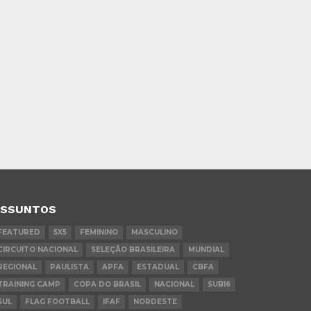
ASSUNTOS
FEATURED
5X5
FEMININO
MASCULINO
CIRCUITO NACIONAL
SELEÇÃO BRASILEIRA
MUNDIAL
REGIONAL
PAULISTA
APFA
ESTADUAL
CBFA
TRAINING CAMP
COPA DO BRASIL
NACIONAL
SUB16
SUL
FLAG FOOTBALL
IFAF
NORDESTE