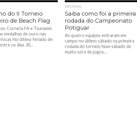
REGIONAL
o do II Torneio
Saiba como foi a primeira
eiro de Beach Flag
rodada do Campeonato
Potiguar
se, Corneta FA e Tsunamis
as medalhas de ouro nas
As quatro equipes entraram em
ariocas No último feriado de
campo no último sábado na primeira
ntre os dias 30...
rodada do torneio Num sábado de
muito sol e de jogos...