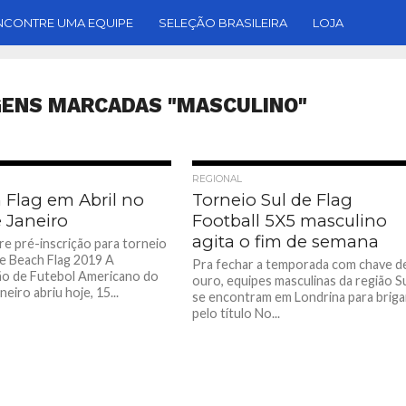
NCONTRE UMA EQUIPE
SELEÇÃO BRASILEIRA
LOJA
GENS MARCADAS "MASCULINO"
REGIONAL
 Flag em Abril no
Torneio Sul de Flag
 Janeiro
Football 5X5 masculino
agita o fim de semana
bre pré-inscrição para torneio
e Beach Flag 2019 A
Pra fechar a temporada com chave d
o de Futebol Americano do
ouro, equipes masculinas da região S
neiro abriu hoje, 15...
se encontram em Londrina para briga
pelo título No...