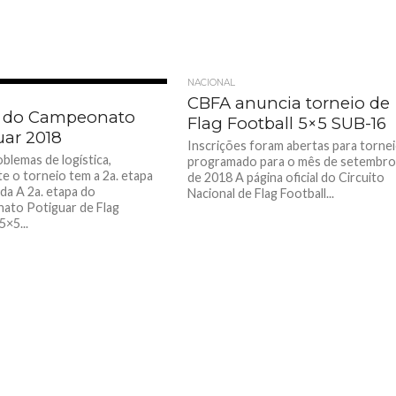
NACIONAL
CBFA anuncia torneio de
s do Campeonato
Flag Football 5×5 SUB-16
uar 2018
Inscrições foram abertas para torne
blemas de logística,
programado para o mês de setembr
te o torneio tem a 2a. etapa
de 2018 A página oficial do Circuito
da A 2a. etapa do
Nacional de Flag Football...
ato Potiguar de Flag
5×5...