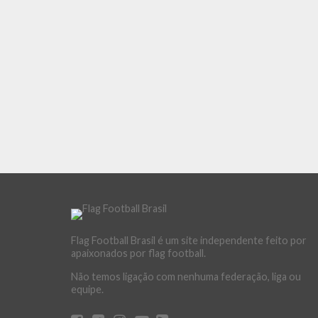
Flag Football Brasil é um site independente feito por
apaixonados por flag football.
Não temos ligação com nenhuma federação, liga ou
equipe.