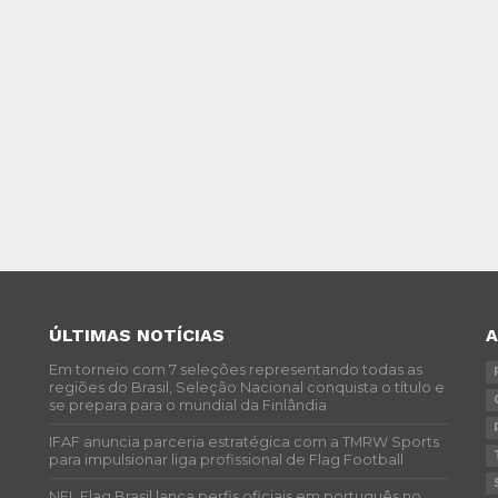
ÚLTIMAS NOTÍCIAS
Em torneio com 7 seleções representando todas as
regiões do Brasil, Seleção Nacional conquista o título e
se prepara para o mundial da Finlândia
IFAF anuncia parceria estratégica com a TMRW Sports
para impulsionar liga profissional de Flag Football
NFL Flag Brasil lança perfis oficiais em português no