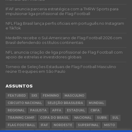
IFAF anuncia parceria estratégica com a TMRW Sports para
impulsionar liga profissional de Flag Football
NFL Flag Brasil lança perfis oficiais em português no Instagram
e TikTok
Medellín recebe o Sul-Americano de Flag Football 2026 com
Brasil defendendo os títulos continentais
NFL anuncia criação de liga profissional de Flag Football com
apoio de estrelas e investidores globais
Torneio de Seleções Estaduais de Flag Football Masculino
reúne 15 equipes em São Paulo
ASSUNTOS
FEATURED
5X5
FEMININO
MASCULINO
CIRCUITO NACIONAL
SELEÇÃO BRASILEIRA
MUNDIAL
REGIONAL
PAULISTA
APFA
ESTADUAL
CBFA
TRAINING CAMP
COPA DO BRASIL
NACIONAL
SUB16
SUL
FLAG FOOTBALL
IFAF
NORDESTE
SUPERFINAL
MISTO