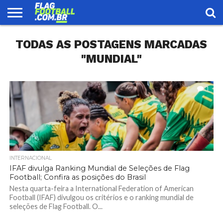
FLAG
TODAS AS POSTAGENS MARCADAS
FOOTBALL
ENCONTRE
SELEÇÃO
LOJA
UMA
BRASILEIRA
EQUIPE
"MUNDIAL"
1
INTERNACIONAL
IFAF divulga Ranking Mundial de Seleções de Flag
Football; Confira as posições do Brasil
Nesta quarta-feira a International Federation of American
Football (IFAF) divulgou os critérios e o ranking mundial de
seleções de Flag Football. O...